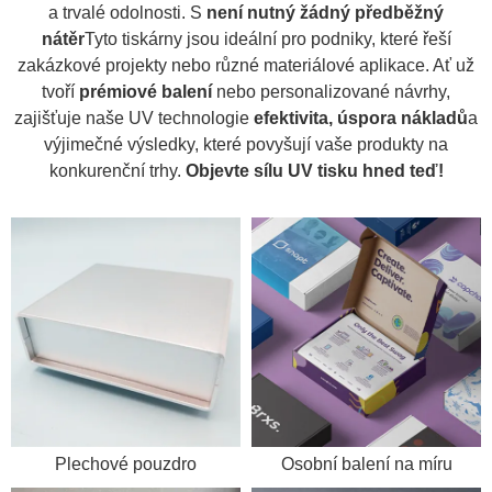
a trvalé odolnosti. S
není nutný žádný předběžný
nátěr
Tyto tiskárny jsou ideální pro podniky, které řeší
zakázkové projekty nebo různé materiálové aplikace. Ať už
tvoří
prémiové balení
nebo personalizované návrhy,
zajišťuje naše UV technologie
efektivita, úspora nákladů
a
výjimečné výsledky, které povyšují vaše produkty na
konkurenční trhy.
Objevte sílu UV tisku hned teď!
Plechové pouzdro
Osobní balení na míru