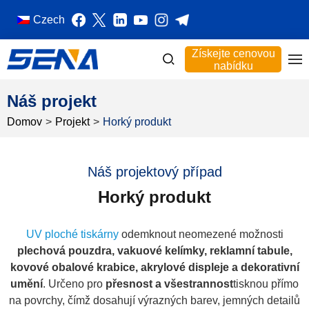
Czech
Získejte cenovou
nabídku
Náš projekt
Domov
>
Projekt
>
Horký produkt
Náš projektový případ
Horký produkt
UV ploché tiskárny
odemknout neomezené možnosti
plechová pouzdra, vakuové kelímky, reklamní tabule,
kovové obalové krabice, akrylové displeje a dekorativní
umění
. Určeno pro
přesnost a všestrannost
tisknou přímo
na povrchy, čímž dosahují výrazných barev, jemných detailů