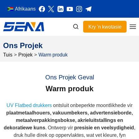
Afrikaans
Kry 'n kwotasie
Ons Projek
Tuis
>
Projek
>
Warm produk
Ons Projek Geval
Warm produk
UV Flatbed drukkers
ontsluit onbeperkte moontlikhede vir
plaatmetaalhouers, vakuumbekers, advertensieborde,
metaalverpakkingsbokse, akrieluitstallings en
dekoratiewe kuns
. Ontwerp vir
presisie en veelsydigheid
,
druk hulle direk op oppervlaktes, wat vet kleure, fyn