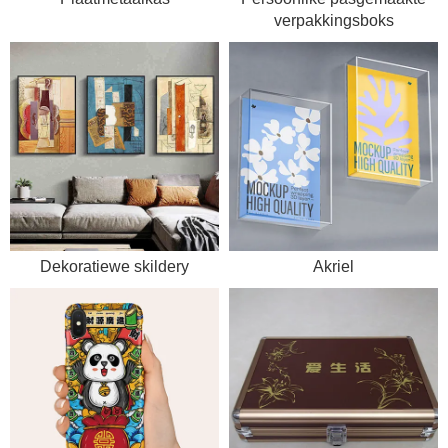
verpakkingsboks
Dekoratiewe skildery
Akriel