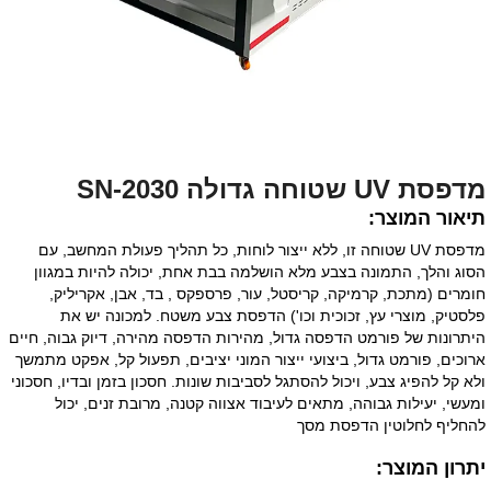
מדפסת UV שטוחה גדולה SN-2030
תיאור המוצר:
מדפסת UV שטוחה זו, ללא ייצור לוחות, כל תהליך פעולת המחשב, עם
הסוג והלך, התמונה בצבע מלא הושלמה בבת אחת, יכולה להיות במגוון
חומרים (מתכת, קרמיקה, קריסטל, עור, פרספקס , בד, אבן, אקריליק,
פלסטיק, מוצרי עץ, זכוכית וכו') הדפסת צבע משטח. למכונה יש את
היתרונות של פורמט הדפסה גדול, מהירות הדפסה מהירה, דיוק גבוה, חיים
ארוכים, פורמט גדול, ביצועי ייצור המוני יציבים, תפעול קל, אפקט מתמשך
ולא קל להפיג צבע, ויכול להסתגל לסביבות שונות. חסכון בזמן ובדיו, חסכוני
ומעשי, יעילות גבוהה, מתאים לעיבוד אצווה קטנה, מרובת זנים, יכול
להחליף לחלוטין הדפסת מסך
יתרון המוצר: