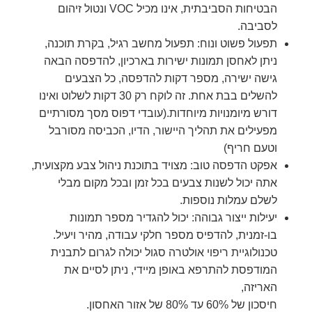
הבטיחות הסביבתית, אינו מכיל VOC ונטול זיהום
לסביבה.
תפעול פשוט ונוח: תפעול מחשב רגיל, בקרת תוכנה,
ניתן לאחסן תמונות ישירות בארכיון, להדפסה הבאה
גישה ישירה, מספר דקות להדפסה, כל הצבעים
להשלים בבת אחת. זה לוקח רק 30 דקות לשלוט ואינו
דורש מיומנויות מיוחדות.(עובדי דפוס מסך מסורתיים
מפעילים את תהליך היישור, הדיו, הכביסה מסורבל
וטעם חריף)
אפקט הדפסה טוב: מצויד בתוכנת ניהול צבע מקצועית,
אתה יכול לשנות צבעים בכל זמן ובכל מקום מבלי
לשלם עמלות נוספות.
יעילות ייצור גבוהה: יכול להגדיר מספר תמונות
בו-זמנית, להדפיס מספר חלקי עבודה, מהיר ויעיל.
טכנולוגיית ריפוי אולטרה סגול יכולה לגרום לתבנית
המודפסת להתרפא באופן מיידי, ניתן לסיים את
האריזה,
חיסכון של 60% עד 80% של אזור האחסון.