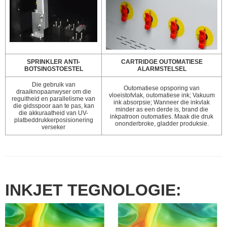
SPRINKLER ANTI-
CARTRIDGE OUTOMATIESE
BOTSINGSTOESTEL
ALARMSTELSEL
Die gebruik van
Outomatiese opsporing van
draaiknopaanwyser om die
vloeistofvlak, outomatiese ink; Vakuum
reguitheid en parallelisme van
ink absorpsie; Wanneer die inkvlak
die gidsspoor aan te pas, kan
minder as een derde is, brand die
die akkuraatheid van UV-
inkpatroon outomaties. Maak die druk
platbeddrukkerposisionering
ononderbroke, gladder produksie.
verseker
INKJET TEGNOLOGIE: