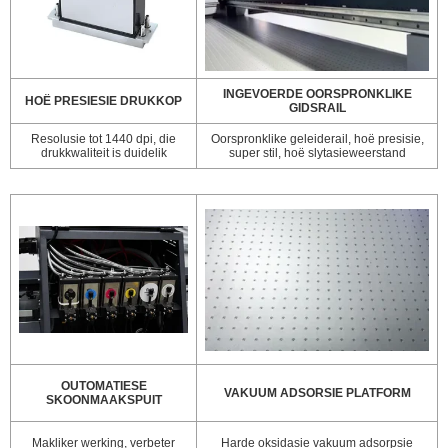
INGEVOERDE OORSPRONKLIKE
HOË PRESIESIE DRUKKOP
GIDSRAIL
Resolusie tot 1440 dpi, die
Oorspronklike geleiderail, hoë presisie,
drukkwaliteit is duidelik
super stil, hoë slytasieweerstand
OUTOMATIESE
VAKUUM ADSORSIE PLATFORM
SKOONMAAKSPUIT
Makliker werking, verbeter
Harde oksidasie vakuum adsorpsie