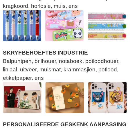
kragkoord, horlosie, muis, ens
SKRYFBEHOEFTES INDUSTRIE
Balpuntpen, brilhouer, notaboek, potloodhouer,
liniaal, uitveër, muismat, krammasjien, potlood,
etiketpapier, ens
PERSONALISEERDE GESKENK AANPASSING