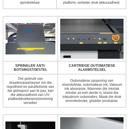
sprinkellewe
platform, verbeter druk akkuraatheid
SPRINKLER ANTI-
CARTRIDGE OUTOMATIESE
BOTSINGSTOESTEL
ALARMSTELSEL
Die gebruik van
Outomatiese opsporing van
draaiknopaanwyser om die
vloeistofvlak, outomatiese ink; Vakuum
reguitheid en parallelisme van
ink absorpsie; Wanneer die inkvlak
die gidsspoor aan te pas, kan
minder as een derde is, brand die
die akkuraatheid van UV-
inkpatroon outomaties. Maak die druk
platbeddrukkerposisionering
ononderbroke, gladder produksie.
verseker