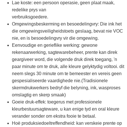
Lae koste: een persoon operasie, geen plaat maak,
redelike prys van
verbruiksgoedere.
Omgewingsbeskerming en besoedelingvry: Die ink het
die omgewingsveiligheidstoets geslaag, bevat nie VOC
nie, en is besoedelingvry vir die omgewing.
Eenvoudige en gerieflike werking: gewone
rekenaarwerking, sagtewarebeheer, prente kan direk
geargiveer word, die volgende druk direk toegang, 'n
paar minute om te druk, alle kleure gelyktydig voltooi. dit
neem slegs 30 minute om te bemeester en vereis geen
gespesialiseerde vaardighede nie.(Tradisionele
skermdrukwerkers bedryf die belyning, ink, wasproses
omslagtig en skerp smaak)
Goeie druk-effek: toegerus met professionele
kleurbestuursagteware, u kan enige tyd en oral kleure
verander sonder om ekstra fooie te betaal.
Hoë produksiedoeltreffendheid: kan verskeie prente op