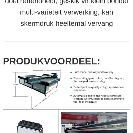
doeltreffendheid, geskik vir klein bondel
multi-variëteit verwerking, kan
skermdruk heeltemal vervang
PRODUKVOORDEEL: