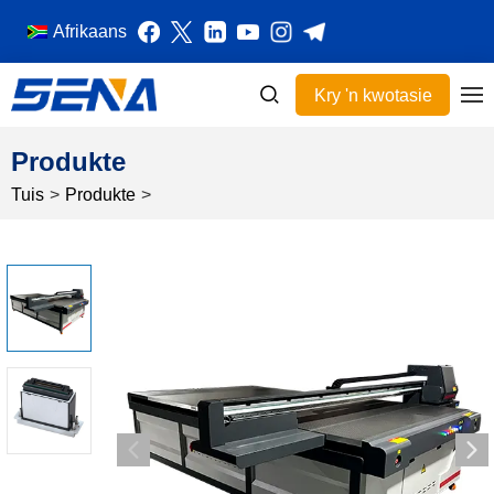
Afrikaans
Kry 'n kwotasie
Produkte
Tuis
>
Produkte
>