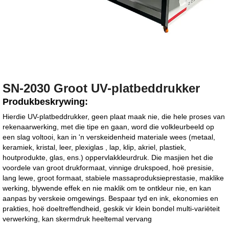
SN-2030 Groot UV-platbeddrukker
Produkbeskrywing:
Hierdie UV-platbeddrukker, geen plaat maak nie, die hele proses van
rekenaarwerking, met die tipe en gaan, word die volkleurbeeld op
een slag voltooi, kan in 'n verskeidenheid materiale wees (metaal,
keramiek, kristal, leer, plexiglas , lap, klip, akriel, plastiek,
houtprodukte, glas, ens.) oppervlakkleurdruk. Die masjien het die
voordele van groot drukformaat, vinnige drukspoed, hoë presisie,
lang lewe, groot formaat, stabiele massaproduksieprestasie, maklike
werking, blywende effek en nie maklik om te ontkleur nie, en kan
aanpas by verskeie omgewings. Bespaar tyd en ink, ekonomies en
prakties, hoë doeltreffendheid, geskik vir klein bondel multi-variëteit
verwerking, kan skermdruk heeltemal vervang