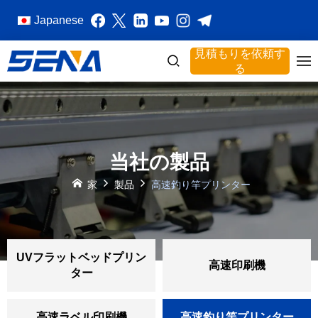
Japanese
見積もりを依頼す
る
当社の製品
家
製品
高速釣り竿プリンター
UVフラットベッドプリン
高速印刷機
ター
高速ラベル印刷機
高速釣り竿プリンター