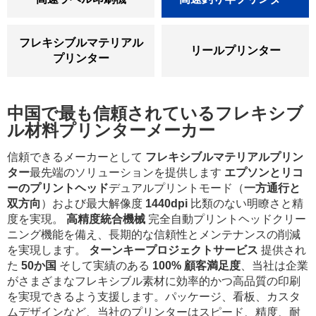
フレキシブルマテリアル
リールプリンター
プリンター
中国で最も信頼されているフレキシブ
ル材料プリンターメーカー
信頼できるメーカーとして
フレキシブルマテリアルプリン
ター
最先端のソリューションを提供します
エプソンとリコ
ーのプリントヘッド
デュアルプリントモード（
一方通行と
双方向
）および最大解像度
1440dpi
比類のない明瞭さと精
度を実現。
高精度統合機械
完全自動プリントヘッドクリー
ニング機能を備え、長期的な信頼性とメンテナンスの削減
を実現します。
ターンキープロジェクトサービス
提供され
た
50か国
そして実績のある
100% 顧客満足度
、当社は企業
がさまざまなフレキシブル素材に効率的かつ高品質の印刷
を実現できるよう支援します。パッケージ、看板、カスタ
ムデザインなど、当社のプリンターはスピード、精度、耐