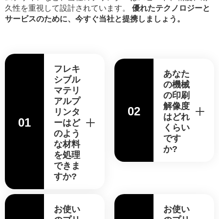
久性を重視して設計されています。
優れたテクノロジーと
サービスのために、今すぐ当社と提携しましょう。
フレキ
あなた
シブル
の機械
マテリ
の印刷
アルプ
解像度
02
リンタ
はどれ
01
ーはど
くらい
のよう
です
な材料
か?
を処理
できま
すか?
お使い
お使い