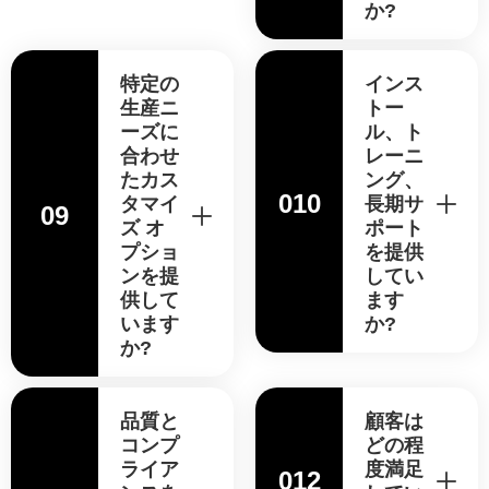
か?
特定の
インス
生産ニ
トー
ーズに
ル、ト
合わせ
レーニ
たカス
ング、
010
タマイ
長期サ
09
ズ オ
ポート
プショ
を提供
ンを提
してい
供して
ます
います
か?
か?
品質と
顧客は
コンプ
どの程
ライア
度満足
012