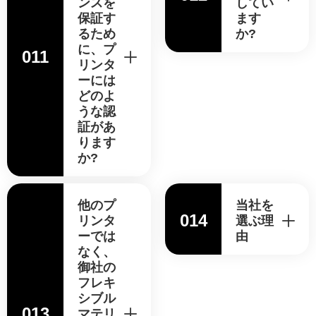
ンスを
してい
保証す
ます
るため
か?
に、プ
011
リンタ
ーには
どのよ
うな認
証があ
ります
か?
他のプ
当社を
014
リンタ
選ぶ理
ーでは
由
なく、
御社の
フレキ
シブル
013
マテリ