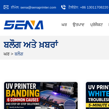
ਈਮੇਲ:
sena@senaprinter.com
ਟੈਲੀਫ਼ੋਨ:
+86 13011708220
ਘਰ
ਉਤਪਾਦ
ਪ੍ਰੋਜੈਕਟ
ਬਲੌਗ ਅਤੇ ਖ਼ਬਰਾਂ
ਘਰ
>
ਬਲੌਗ