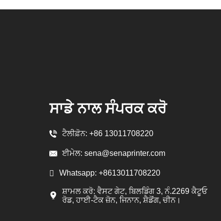
ਸਾਡੇ ਨਾਲ ਸੰਪਰਕ ਕਰੋ
ਟੈਲੀਫ਼ੋਨ:
+86 13011708220
ਈਮੇਲ:
sena@senaprinter.com
Whatsapp:
+8613011708220
ਸ਼ਾਮਲ ਕਰੋ: ਵੈਸਟ ਗੇਟ, ਬਿਲਡਿੰਗ 3, ਨੰ.2269 ਕੈਟੂਓ
ਰੋਡ, ਹਾਈ-ਟੈਕ ਜ਼ੋਨ, ਜਿਨਾਨ, ਸ਼ੈਡੋਂਗ, ਚੀਨ।