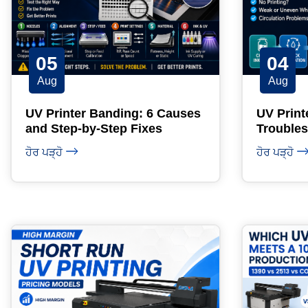
05
04
Aug
Aug
UV Printer Banding: 6 Causes
UV Print
and Step-by-Step Fixes
Troubles
Guide
ਹੋਰ ਪੜ੍ਹੋ
ਹੋਰ ਪੜ੍ਹੋ