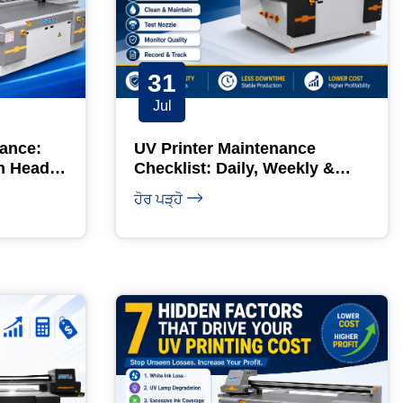
31
Jul
ance:
UV Printer Maintenance
n Head
Checklist: Daily, Weekly &
Monthly
ਹੋਰ ਪੜ੍ਹੋ