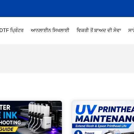
DTF ਪ੍ਰਿੰਟਰ
ਆਨਲਾਈਨ ਸਿਖਲਾਈ
ਵਿਕਰੀ ਤੋਂ ਬਾਅਦ ਦੀ ਸੇਵਾ
ਸਾਡ