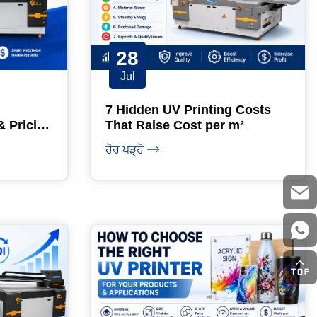
28
Jul
7 Hidden UV Printing Costs
& Pricing
That Raise Cost per m²
ਹੋਰ ਪੜ੍ਹੋ