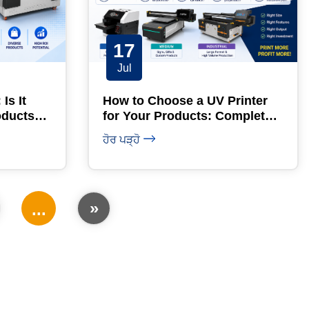
17
Jul
Is It
How to Choose a UV Printer
oducts
for Your Products: Complete
Guide
ਹੋਰ ਪੜ੍ਹੋ
»
...