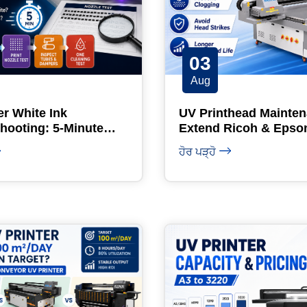
03
Aug
er White Ink
UV Printhead Mainten
hooting: 5-Minute
Extend Ricoh & Epso
Life
ਹੋਰ ਪੜ੍ਹੋ