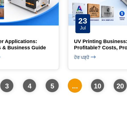
23
Jul
er Applications:
UV Printing Business: 
s & Business Guide
Profitable? Costs, Pr
and ROI
ਹੋਰ ਪੜ੍ਹੋ
3
4
5
...
10
20