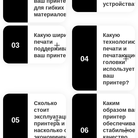
ваш принтер
устройства?
для гибких
материалов?
Какую ширину
Какую
печати
технологию
03
поддерживает
печати и
ваш принтер?
печатающие
04
головки
использует
ваш
принтер?
Сколько
Каким
стоит
образом ва
эксплуатация
принтер
05
принтера и
обеспечивае
06
насколько он
стабильное
экономичен?
качество