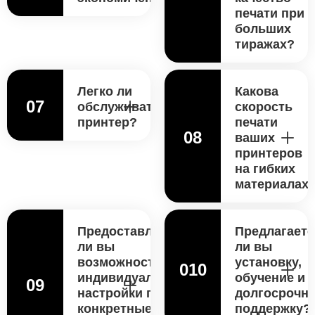
печати при
больших
тиражах?
Легко ли
Какова
07
обслуживать
скорость
принтер?
печати
08
ваших
принтеров
на гибких
материалах
Предоставляете
Предлагаете
ли вы
ли вы
возможности
установку,
010
индивидуальной
обучение и
09
настройки под
долгосрочн
конкретные
поддержку?