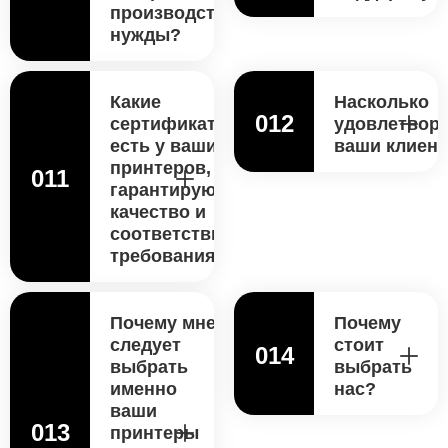
производственные
нужды?
Какие
Насколько
012
сертификаты
удовлетвор
есть у ваших
ваши клиен
принтеров,
011
гарантирующие
качество и
соответствие
требованиям?
Почему мне
Почему
следует
стоит
014
выбрать
выбрать
именно
нас?
ваши
013
принтеры