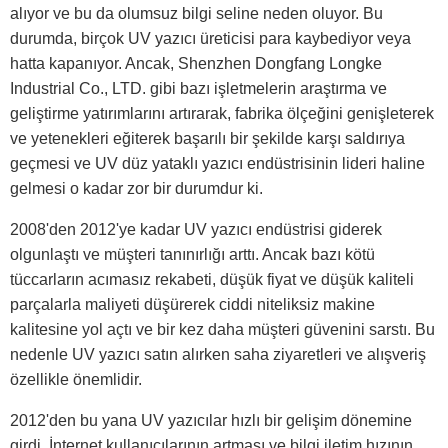
alıyor ve bu da olumsuz bilgi seline neden oluyor. Bu
durumda, birçok UV yazıcı üreticisi para kaybediyor veya
hatta kapanıyor. Ancak, Shenzhen Dongfang Longke
Industrial Co., LTD. gibi bazı işletmelerin araştırma ve
geliştirme yatırımlarını artırarak, fabrika ölçeğini genişleterek
ve yetenekleri eğiterek başarılı bir şekilde karşı saldırıya
geçmesi ve UV düz yataklı yazıcı endüstrisinin lideri haline
gelmesi o kadar zor bir durumdur ki.
2008'den 2012'ye kadar UV yazıcı endüstrisi giderek
olgunlaştı ve müşteri tanınırlığı arttı. Ancak bazı kötü
tüccarların acımasız rekabeti, düşük fiyat ve düşük kaliteli
parçalarla maliyeti düşürerek ciddi niteliksiz makine
kalitesine yol açtı ve bir kez daha müşteri güvenini sarstı. Bu
nedenle UV yazıcı satın alırken saha ziyaretleri ve alışveriş
özellikle önemlidir.
2012'den bu yana UV yazıcılar hızlı bir gelişim dönemine
girdi. İnternet kullanıcılarının artması ve bilgi iletim hızının