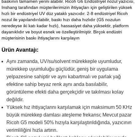
baskının tamamen yerini alabilir. Ricoh G6 Endüstriyel nozul yazıcısı,
Inshang tarafından müşterilerimizin ihtiyaçları için geliştirilen yüksek
hızlı bir endüstriyel UV düz yataklı yazıcıdır. 2-8 endüstriyel Ricoh
nozul ile yapılandırılabilir, baskı hızı daha hızlıdır (G5 nozulun
neredeyse iki katı kadar hızlı), hassasiyet daha yüksektir, platform
dayanıklıdır ve boyut esnek ve özelleştirilmiştir. Birçok endüstri
müşterisinin baskı ihtiyaçlarını karşılayın
Ürün Avantajı:
Aynı zamanda, UV/su/solvent mürekkeple uyumludur,
mürekkep uyumluluğu güçlüdür, geniş bir uygulama
yelpazesine sahiptir ve aynı kabartmalı ve parlak yağ
efektine sahip beyaz renk aynı anda basılabilir,
görüntüleme efekti daha gerçekçidir ve takılması kolay
değildir.
Yüksek hız ihtiyaçlarını karşılamak için maksimum 50 KHz
büyük mürekkep damlası ateşleme frekansı; Mevcut pazar
Ricoh G5 modeli 50% hızıyla karşılaştırıldığında, yazıcının
verimliliğini hızla artırın.