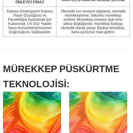
ÖNLEYİCİ CİHAZ
Kadran Göstergesini Kılavuz
Otomatik sıvı seviyesi algılama, otomatik
Rayın Düzlüğünü ve
mürekkepleme; Vakumlu mürekkep
Paralelliğini Ayarlamak İçin
emilimi; Mürekkep seviyesi üçte birin
Kullanmak, UV Düz Yataklı
altına düştüğünde, mürekkep kartuşu
Yazıcı Konumlandırmasının
otomatik olarak yanar. Baskıyı kesintisiz,
Doğruluğunu Sağlayabilir
daha pürüzsüz hale getirin.
MÜREKKEP PÜSKÜRTME
TEKNOLOJİSİ: