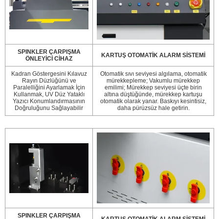
SPINKLER ÇARPIŞMA
KARTUŞ OTOMATİK ALARM SİSTEMİ
ÖNLEYİCİ CİHAZ
Kadran Göstergesini Kılavuz
Otomatik sıvı seviyesi algılama, otomatik
Rayın Düzlüğünü ve
mürekkepleme; Vakumlu mürekkep
Paralelliğini Ayarlamak İçin
emilimi; Mürekkep seviyesi üçte birin
Kullanmak, UV Düz Yataklı
altına düştüğünde, mürekkep kartuşu
Yazıcı Konumlandırmasının
otomatik olarak yanar. Baskıyı kesintisiz,
Doğruluğunu Sağlayabilir
daha pürüzsüz hale getirin.
SPINKLER ÇARPIŞMA
KARTUŞ OTOMATİK ALARM SİSTEMİ