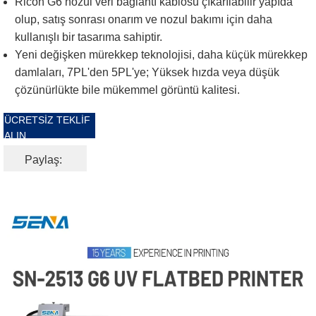
Ricoh G6 nozul veri bağlantı kablosu çıkarılabilir yapıda
olup, satış sonrası onarım ve nozul bakımı için daha
kullanışlı bir tasarıma sahiptir.
Yeni değişken mürekkep teknolojisi, daha küçük mürekkep
damlaları, 7PL'den 5PL'ye; Yüksek hızda veya düşük
çözünürlükte bile mükemmel görüntü kalitesi.
ÜCRETSIZ TEKLIF
ALIN
Paylaş: