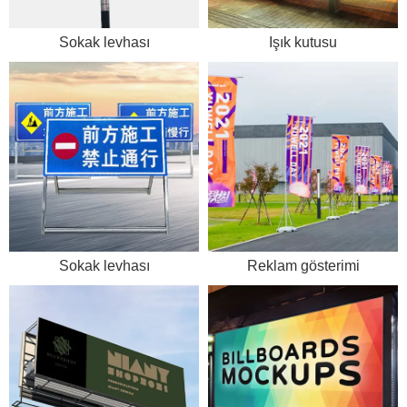
Sokak levhası
Işık kutusu
Sokak levhası
Reklam gösterimi