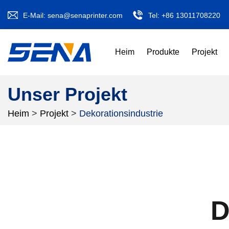
E-Mail:
sena@senaprinter.com
Tel:
+86 13011708220
Heim
Produkte
Projekt
Unser Projekt
Heim
>
Projekt
>
Dekorationsindustrie
D