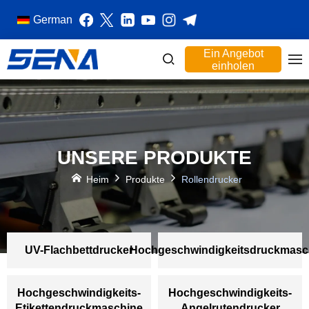
German
Ein Angebot
einholen
UNSERE PRODUKTE
Heim
Produkte
Rollendrucker
UV-Flachbettdrucker
Hochgeschwindigkeitsdruckmasc
Hochgeschwindigkeits-
Hochgeschwindigkeits-
Etikettendruckmaschine
Angelrutendrucker