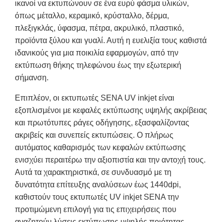
ικανοί να εκτυπώνουν σε ένα ευρύ φάσμα υλικών,
όπως μέταλλο, κεραμικό, κρύσταλλο, δέρμα,
πλεξιγκλάς, ύφασμα, πέτρα, ακρυλικό, πλαστικό,
προϊόντα ξύλου και γυαλί. Αυτή η ευελιξία τους καθιστά
ιδανικούς για μια ποικιλία εφαρμογών, από την
εκτύπωση θήκης τηλεφώνου έως την εξωτερική
σήμανση.
Επιπλέον, οι εκτυπωτές SENA UV inkjet είναι
εξοπλισμένοι με κεφαλές εκτύπωσης υψηλής ακρίβειας
και πρωτότυπες ράγες οδήγησης, εξασφαλίζοντας
ακριβείς και συνεπείς εκτυπώσεις. Ο πλήρως
αυτόματος καθαρισμός των κεφαλών εκτύπωσης
ενισχύει περαιτέρω την αξιοπιστία και την αντοχή τους.
Αυτά τα χαρακτηριστικά, σε συνδυασμό με τη
δυνατότητα επίτευξης αναλύσεων έως 1440dpi,
καθιστούν τους εκτυπωτές UV inkjet SENA την
προτιμώμενη επιλογή για τις επιχειρήσεις που
αναζητούν λύσεις εκτύπωσης υψηλής ποιότητας.