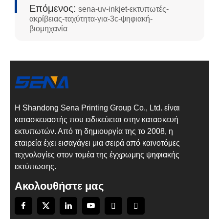
Επόμενος:
sena-uv-inkjet-εκτυπωτές-
ακρίβειας-ταχύτητα-για-3c-ψηφιακή-
βιομηχανία
Η Shandong Sena Printing Group Co., Ltd. είναι
κατασκευαστής που ειδικεύεται στην κατασκευή
εκτυπωτών. Από τη δημιουργία της το 2008, η
εταιρεία έχει εισαγάγει μια σειρά από καινοτόμες
τεχνολογίες στον τομέα της έγχρωμης ψηφιακής
εκτύπωσης.
Ακολουθήστε μας