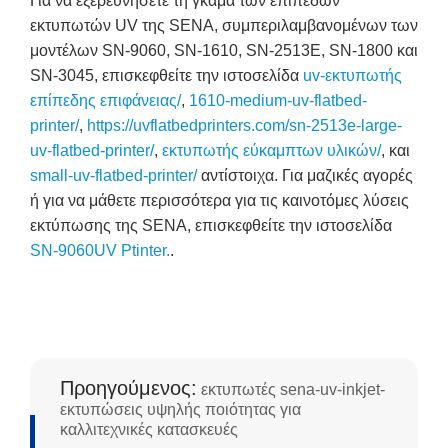
Για να εξερευνήσετε τη γκάμα των επίπεδων
εκτυπωτών UV της SENA, συμπεριλαμβανομένων των
μοντέλων SN-9060, SN-1610, SN-2513E, SN-1800 και
SN-3045, επισκεφθείτε την ιστοσελίδα
uv-εκτυπωτής
επίπεδης επιφάνειας/
,
1610-medium-uv-flatbed-
printer/
,
https://uvflatbedprinters.com/sn-2513e-large-
uv-flatbed-printer/
,
εκτυπωτής εύκαμπτων υλικών/
, και
small-uv-flatbed-printer/
αντίστοιχα. Για μαζικές αγορές
ή για να μάθετε περισσότερα για τις καινοτόμες λύσεις
εκτύπωσης της SENA, επισκεφθείτε την ιστοσελίδα
SN-9060UV Ptinter.
.
Προηγούμενος:
εκτυπωτές sena-uv-inkjet-
εκτυπώσεις υψηλής ποιότητας για
καλλιτεχνικές κατασκευές