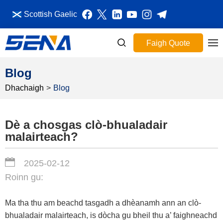
Scottish Gaelic
Faigh Quote
Blog
Dhachaigh
>
Blog
Dè a chosgas clò-bhualadair
malairteach?
2025-02-12
Roinn gu:
Ma tha thu am beachd tasgadh a dhèanamh ann an clò-
bhualadair malairteach, is dòcha gu bheil thu a’ faighneachd