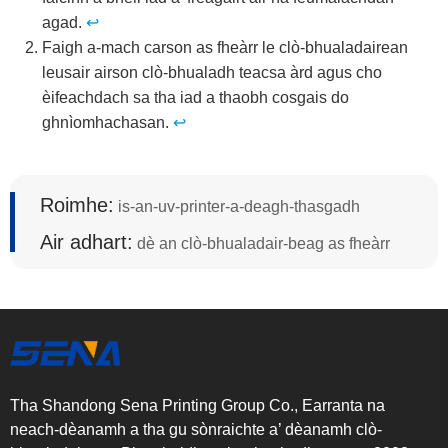
agad.
↩
Faigh a-mach carson as fheàrr le clò-bhualadairean
leusair airson clò-bhualadh teacsa àrd agus cho
èifeachdach sa tha iad a thaobh cosgais do
ghnìomhachasan.
↩
Roimhe:
is-an-uv-printer-a-deagh-thasgadh
Air adhart:
dè an clò-bhualadair-beag as fheàrr
Tha Shandong Sena Printing Group Co., Earranta na
neach-dèanamh a tha gu sònraichte a’ dèanamh clò-