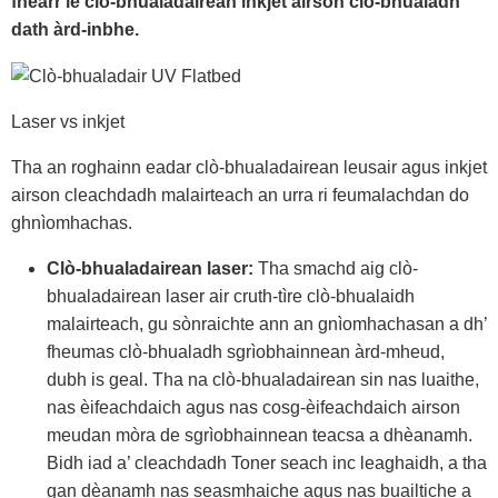
fheàrr le clò-bhualadairean inkjet airson clò-bhualadh
dath àrd-inbhe.
Laser vs inkjet
Tha an roghainn eadar clò-bhualadairean leusair agus inkjet
airson cleachdadh malairteach an urra ri feumalachdan do
ghnìomhachas.
Clò-bhualadairean laser:
Tha smachd aig clò-
bhualadairean laser air cruth-tìre clò-bhualaidh
malairteach, gu sònraichte ann an gnìomhachasan a dh’
fheumas clò-bhualadh sgrìobhainnean àrd-mheud,
dubh is geal. Tha na clò-bhualadairean sin nas luaithe,
nas èifeachdaich agus nas cosg-èifeachdaich airson
meudan mòra de sgrìobhainnean teacsa a dhèanamh.
Bidh iad a’ cleachdadh Toner seach inc leaghaidh, a tha
gan dèanamh nas seasmhaiche agus nas buailtiche a