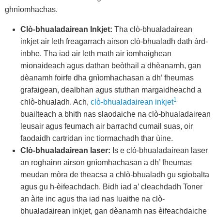
ghnìomhachas.
Clò-bhualadairean Inkjet:
Tha clò-bhualadairean
inkjet air leth freagarrach airson clò-bhualadh dath àrd-
inbhe. Tha iad air leth math air ìomhaighean
mionaideach agus dathan beòthail a dhèanamh, gan
dèanamh foirfe dha gnìomhachasan a dh’ fheumas
grafaigean, dealbhan agus stuthan margaidheachd a
1
chlò-bhualadh. Ach,
clò-bhualadairean inkjet
buailteach a bhith nas slaodaiche na clò-bhualadairean
leusair agus feumach air barrachd cumail suas, oir
faodaidh cartridan inc tiormachadh thar ùine.
Clò-bhualadairean laser:
Is e clò-bhualadairean laser
an roghainn airson gnìomhachasan a dh’ fheumas
meudan mòra de theacsa a chlò-bhualadh gu sgiobalta
agus gu h-èifeachdach. Bidh iad a’ cleachdadh Toner
an àite inc agus tha iad nas luaithe na clò-
bhualadairean inkjet, gan dèanamh nas èifeachdaiche