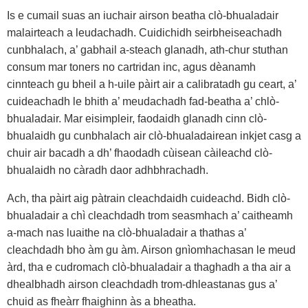
Is e cumail suas an iuchair airson beatha clò-bhualadair
malairteach a leudachadh. Cuidichidh seirbheiseachadh
cunbhalach, a’ gabhail a-steach glanadh, ath-chur stuthan
consum mar toners no cartridan inc, agus dèanamh
cinnteach gu bheil a h-uile pàirt air a calibratadh gu ceart, a’
cuideachadh le bhith a’ meudachadh fad-beatha a’ chlò-
bhualadair. Mar eisimpleir, faodaidh glanadh cinn clò-
bhualaidh gu cunbhalach air clò-bhualadairean inkjet casg a
chuir air bacadh a dh’ fhaodadh cùisean càileachd clò-
bhualaidh no càradh daor adhbhrachadh.
Ach, tha pàirt aig pàtrain cleachdaidh cuideachd. Bidh clò-
bhualadair a chì cleachdadh trom seasmhach a’ caitheamh
a-mach nas luaithe na clò-bhualadair a thathas a’
cleachdadh bho àm gu àm. Airson gnìomhachasan le meud
àrd, tha e cudromach clò-bhualadair a thaghadh a tha air a
dhealbhadh airson cleachdadh trom-dhleastanas gus a’
chuid as fheàrr fhaighinn às a bheatha.