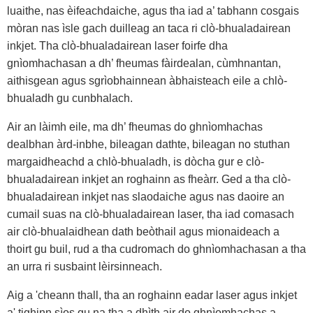
luaithe, nas èifeachdaiche, agus tha iad a’ tabhann cosgais
mòran nas ìsle gach duilleag an taca ri clò-bhualadairean
inkjet. Tha clò-bhualadairean laser foirfe dha
gnìomhachasan a dh’ fheumas fàirdealan, cùmhnantan,
aithisgean agus sgrìobhainnean àbhaisteach eile a chlò-
bhualadh gu cunbhalach.
Air an làimh eile, ma dh’ fheumas do ghnìomhachas
dealbhan àrd-inbhe, bileagan dathte, bileagan no stuthan
margaidheachd a chlò-bhualadh, is dòcha gur e clò-
bhualadairean inkjet an roghainn as fheàrr. Ged a tha clò-
bhualadairean inkjet nas slaodaiche agus nas daoire an
cumail suas na clò-bhualadairean laser, tha iad comasach
air clò-bhualaidhean dath beòthail agus mionaideach a
thoirt gu buil, rud a tha cudromach do ghnìomhachasan a tha
an urra ri susbaint lèirsinneach.
Aig a 'cheann thall, tha an roghainn eadar laser agus inkjet
a' tighinn sìos gu na tha a dhìth air do ghnìomhachas a