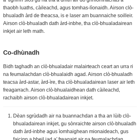
thaobh luaths, càileachd, agus tomhas-lìonaidh. Airson clò-
bhualadh àrd de theacsa, is e laser am buannaiche soilleir.
Airson clò-bhualadh dath àrd-inbhe, tha clò-bhualadairean
inkjet air leth math.
Co-dhùnadh
Bidh taghadh an clò-bhualadair malairteach ceart an urra ri
na feumalachdan clò-bhualaidh agad. Airson clò-bhualadh
teacsa àrd-astar, àrd-ìre, tha clò-bhualadairean laser air leth
freagarrach. Airson clò-bhualaidhean dath càileachd,
rachaibh airson clò-bhualadairean inkjet.
Dèan sgrùdadh air na buannachdan a tha an lùib clò-
bhualadairean inkjet, gu sònraichte airson clò-bhualadh
dath àrd-inbhe agus ìomhaighean mionaideach, gus
faicinn a bheil iad a’ freagairt air na feumalachdan