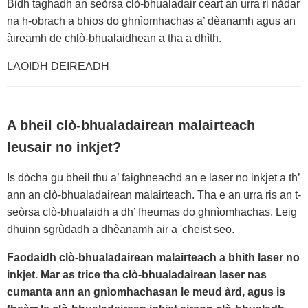
Bidh taghadh an seòrsa clò-bhualadair ceart an urra ri nàdar
na h-obrach a bhios do ghnìomhachas a’ dèanamh agus an
àireamh de chlò-bhualaidhean a tha a dhìth.
LAOIDH DEIREADH
A bheil clò-bhualadairean malairteach
leusair no inkjet?
Is dòcha gu bheil thu a’ faighneachd an e laser no inkjet a th’
ann an clò-bhualadairean malairteach. Tha e an urra ris an t-
seòrsa clò-bhualaidh a dh’ fheumas do ghnìomhachas. Leig
dhuinn sgrùdadh a dhèanamh air a 'cheist seo.
Faodaidh clò-bhualadairean malairteach a bhith laser no
inkjet. Mar as trice tha clò-bhualadairean laser nas
cumanta ann an gnìomhachasan le meud àrd, agus is