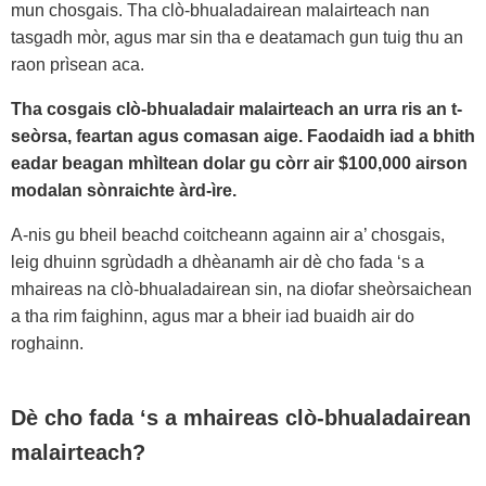
mun chosgais. Tha clò-bhualadairean malairteach nan
tasgadh mòr, agus mar sin tha e deatamach gun tuig thu an
raon prìsean aca.
Tha cosgais clò-bhualadair malairteach an urra ris an t-
seòrsa, feartan agus comasan aige. Faodaidh iad a bhith
eadar beagan mhìltean dolar gu còrr air $100,000 airson
modalan sònraichte àrd-ìre.
A-nis gu bheil beachd coitcheann againn air a’ chosgais,
leig dhuinn sgrùdadh a dhèanamh air dè cho fada ‘s a
mhaireas na clò-bhualadairean sin, na diofar sheòrsaichean
a tha rim faighinn, agus mar a bheir iad buaidh air do
roghainn.
Dè cho fada ‘s a mhaireas clò-bhualadairean
malairteach?