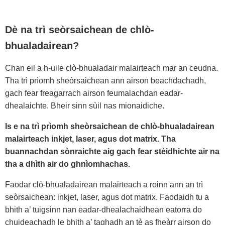
Dè na trì seòrsaichean de chlò-
bhualadairean?
Chan eil a h-uile clò-bhualadair malairteach mar an ceudna.
Tha trì prìomh sheòrsaichean ann airson beachdachadh,
gach fear freagarrach airson feumalachdan eadar-
dhealaichte. Bheir sinn sùil nas mionaidiche.
Is e na trì prìomh sheòrsaichean de chlò-bhualadairean
malairteach inkjet, laser, agus dot matrix. Tha
buannachdan sònraichte aig gach fear stèidhichte air na
tha a dhìth air do ghnìomhachas.
Faodar clò-bhualadairean malairteach a roinn ann an trì
seòrsaichean: inkjet, laser, agus dot matrix. Faodaidh tu a
bhith a’ tuigsinn nan eadar-dhealachaidhean eatorra do
chuideachadh le bhith a’ taghadh an tè as fheàrr airson do