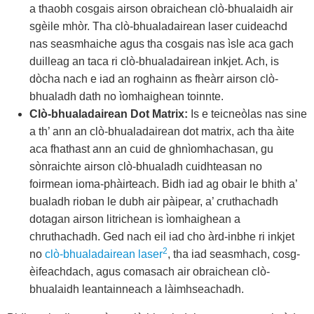
a thaobh cosgais airson obraichean clò-bhualaidh air
sgèile mhòr. Tha clò-bhualadairean laser cuideachd
nas seasmhaiche agus tha cosgais nas ìsle aca gach
duilleag an taca ri clò-bhualadairean inkjet. Ach, is
dòcha nach e iad an roghainn as fheàrr airson clò-
bhualadh dath no ìomhaighean toinnte.
Clò-bhualadairean Dot Matrix:
Is e teicneòlas nas sine
a th’ ann an clò-bhualadairean dot matrix, ach tha àite
aca fhathast ann an cuid de ghnìomhachasan, gu
sònraichte airson clò-bhualadh cuidhteasan no
foirmean ioma-phàirteach. Bidh iad ag obair le bhith a’
bualadh rioban le dubh air pàipear, a’ cruthachadh
dotagan airson litrichean is ìomhaighean a
chruthachadh. Ged nach eil iad cho àrd-inbhe ri inkjet
2
no
clò-bhualadairean laser
, tha iad seasmhach, cosg-
èifeachdach, agus comasach air obraichean clò-
bhualaidh leantainneach a làimhseachadh.