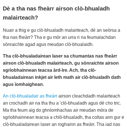
Dè a tha nas fheàrr airson clò-bhualadh
malairteach?
Nuair a thig e gu clò-bhualadh malairteach, dè an seòrsa a
tha nas fheàrr? Tha e gu mòr an urra ri na feumalachdan
sònraichte agad agus meudan clò-bhualaidh.
Tha clò-bhualadairean laser sa chumantas nas fheàrr
airson clò-bhualadh malairteach, gu sònraichte airson
sgrìobhainnean teacsa àrd-ìre. Ach, tha clò-
bhualadairean inkjet air leth math air clò-bhualadh dath
agus ìomhaighean.
An clò-bhualadair as fheàrr
airson cleachdadh malairteach
an crochadh air na tha thu a 'clò-bhualadh agus dè cho tric.
Ma tha feum aig do ghnìomhachas air meudan mòra de
sgrìobhainnean teacsa a chlò-bhualadh, tha coltas ann gur e
clò-bhualadairean laser an roghainn as fheàrr. Tha iad nas