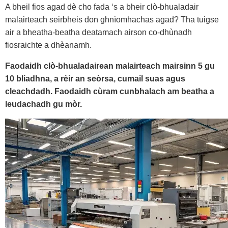
A bheil fios agad dè cho fada ‘s a bheir clò-bhualadair
malairteach seirbheis don ghnìomhachas agad? Tha tuigse
air a bheatha-beatha deatamach airson co-dhùnadh
fiosraichte a dhèanamh.
Faodaidh clò-bhualadairean malairteach mairsinn 5 gu
10 bliadhna, a rèir an seòrsa, cumail suas agus
cleachdadh. Faodaidh cùram cunbhalach am beatha a
leudachadh gu mòr.