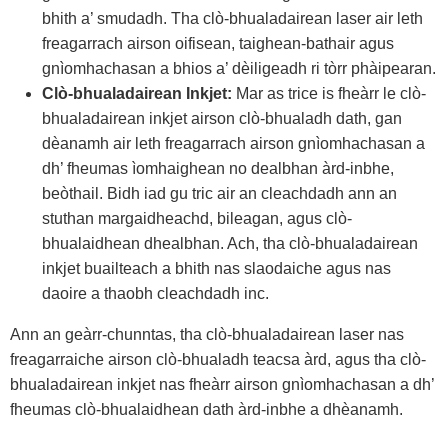
bhith a’ smudadh. Tha clò-bhualadairean laser air leth
freagarrach airson oifisean, taighean-bathair agus
gnìomhachasan a bhios a’ dèiligeadh ri tòrr phàipearan.
Clò-bhualadairean Inkjet:
Mar as trice is fheàrr le clò-
bhualadairean inkjet airson clò-bhualadh dath, gan
dèanamh air leth freagarrach airson gnìomhachasan a
dh’ fheumas ìomhaighean no dealbhan àrd-inbhe,
beòthail. Bidh iad gu tric air an cleachdadh ann an
stuthan margaidheachd, bileagan, agus clò-
bhualaidhean dhealbhan. Ach, tha clò-bhualadairean
inkjet buailteach a bhith nas slaodaiche agus nas
daoire a thaobh cleachdadh inc.
Ann an geàrr-chunntas, tha clò-bhualadairean laser nas
freagarraiche airson clò-bhualadh teacsa àrd, agus tha clò-
bhualadairean inkjet nas fheàrr airson gnìomhachasan a dh’
fheumas clò-bhualaidhean dath àrd-inbhe a dhèanamh.