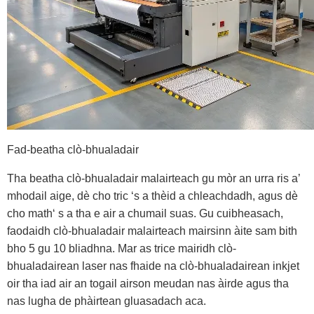
Fad-beatha clò-bhualadair
Tha beatha clò-bhualadair malairteach gu mòr an urra ris a’
mhodail aige, dè cho tric ‘s a thèid a chleachdadh, agus dè
cho math‘ s a tha e air a chumail suas. Gu cuibheasach,
faodaidh clò-bhualadair malairteach mairsinn àite sam bith
bho 5 gu 10 bliadhna. Mar as trice mairidh clò-
bhualadairean laser nas fhaide na clò-bhualadairean inkjet
oir tha iad air an togail airson meudan nas àirde agus tha
nas lugha de phàirtean gluasadach aca.