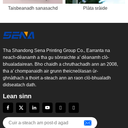
Taisbeanadh sanasachd
Plàta sràide
Tha Shandong Sena Printing Group Co., Earranta na
neach-dèanamh a tha gu sònraichte a’ dèanamh clò-
bhualadairean. Bho chaidh a chruthachadh ann an 2008,
tha a’ chompanaidh air grunn theicneòlasan ùr-
ghnàthach a thoirt a-steach ann an raon clò-bhualadh
didseatach dath.
Lean sinn