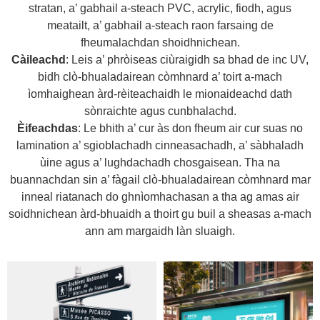
stratan, a’ gabhail a-steach PVC, acrylic, fiodh, agus
meatailt, a’ gabhail a-steach raon farsaing de
fheumalachdan shoidhnichean.
Càileachd
: Leis a’ phròiseas ciùraigidh sa bhad de inc UV,
bidh clò-bhualadairean còmhnard a’ toirt a-mach
ìomhaighean àrd-rèiteachaidh le mionaideachd dath
sònraichte agus cunbhalachd.
Èifeachdas
: Le bhith a’ cur às don fheum air cur suas no
lamination a’ sgioblachadh cinneasachadh, a’ sàbhaladh
ùine agus a’ lughdachadh chosgaisean. Tha na
buannachdan sin a’ fàgail clò-bhualadairean còmhnard mar
inneal riatanach do ghnìomhachasan a tha ag amas air
soidhnichean àrd-bhuaidh a thoirt gu buil a sheasas a-mach
ann am margaidh làn sluaigh.