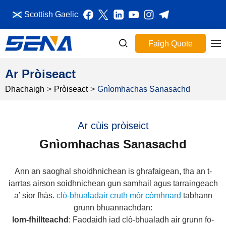
Scottish Gaelic
Faigh Quote
Ar Pròiseact
Dhachaigh
>
Pròiseact
>
Gnìomhachas Sanasachd
Ar cùis pròiseict
Gnìomhachas Sanasachd
Ann an saoghal shoidhnichean is ghrafaigean, tha an t-
iarrtas airson soidhnichean gun samhail agus tarraingeach
a’ sìor fhàs.
clò-bhualadair cruth mòr còmhnard
tabhann
grunn bhuannachdan:
Iom-fhillteachd
: Faodaidh iad clò-bhualadh air grunn fo-