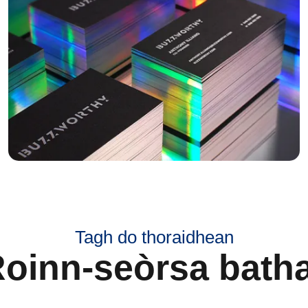
Tagh do thoraidhean
oinn-seòrsa bath