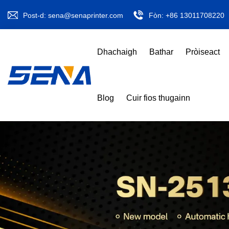
Post-d:
sena@senaprinter.com
Fòn:
+86 13011708220
Dhachaigh
Bathar
Pròiseact
Blog
Cuir fios thugainn