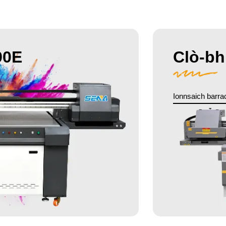
90E
Clò-bh
Ionnsaich barra