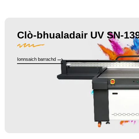
Clò-bhualadair UV SN-13
Ionnsaich barrachd