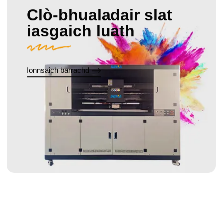
Clò-bhualadair slat
iasgaich luath
Ionnsaich barrachd