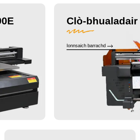
90E
Clò-bhualadair 
Ionnsaich barrachd