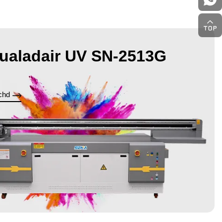
ualadair UV SN-2513G
chd