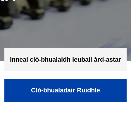
Inneal clò-bhualaidh leubail àrd-astar
Clò-bhualadair Ruidhle