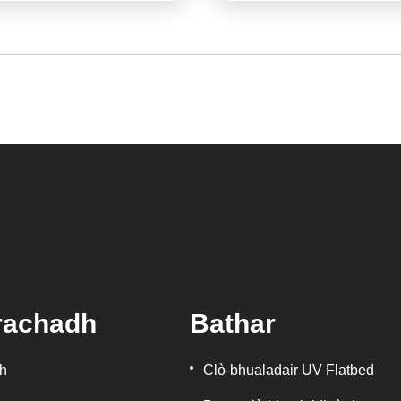
rachadh
Bathar
h
Clò-bhualadair UV Flatbed