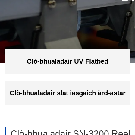
Clò-bhualadair UV Flatbed
Clò-bhualadair slat iasgaich àrd-astar
Clò-bhualadair SN-3200 Reel