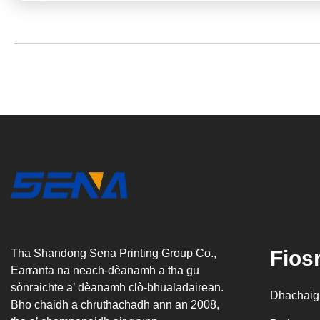
Fios
Tha Shandong Sena Printing Group Co.,
Earranta na neach-dèanamh a tha gu
sònraichte a’ dèanamh clò-bhualadairean.
Dhachaig
Bho chaidh a chruthachadh ann an 2008,