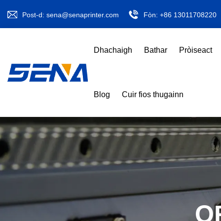
Post-d:
sena@senaprinter.com
Fòn:
+86 13011708220
Dhachaigh
Bathar
Pròiseact
Blog
Cuir fios thugainn
O