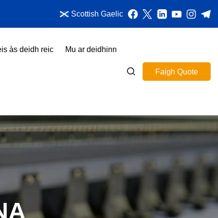
Scottish Gaelic
is às deidh reic
Mu ar deidhinn
Faigh Quote
NA