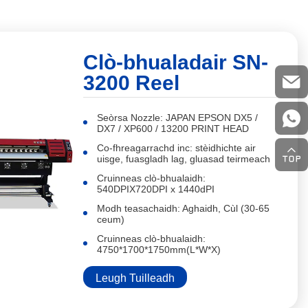
Clò-bhualadair SN-
3200 Reel
Seòrsa Nozzle: JAPAN EPSON DX5 /
DX7 / XP600 / 13200 PRINT HEAD
Co-fhreagarrachd inc: stèidhichte air
uisge, fuasgladh lag, gluasad teirmeach
Cruinneas clò-bhualaidh:
540DPIX720DPI x 1440dPI
Modh teasachaidh: Aghaidh, Cùl (30-65
ceum)
Cruinneas clò-bhualaidh:
4750*1700*1750mm(L*W*X)
Leugh Tuilleadh