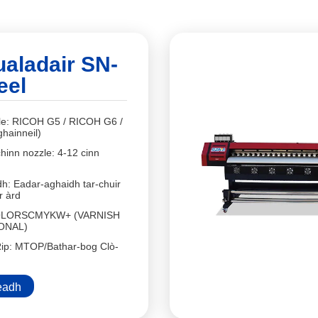
ualadair SN-
eel
le: RICOH G5 / RICOH G6 /
hainneil)
hinn nozzle: 4-12 cinn
h: Eadar-aghaidh tar-chuir
r àrd
COLORSCMYKW+ (VARNISH
ONAL)
Rip: MTOP/Bathar-bog Clò-
eadh