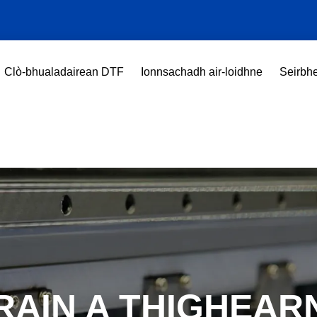
Clò-bhualadairean DTF
Ionnsachadh air-loidhne
Seirbhe
RAIN A THIGHEAR