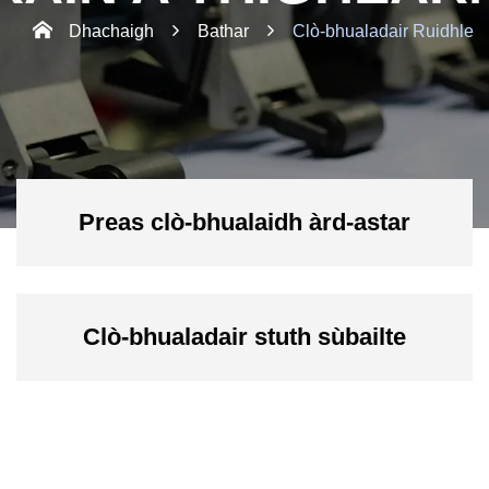
Dhachaigh
Bathar
Clò-bhualadair Ruidhle
Preas clò-bhualaidh àrd-astar
Clò-bhualadair stuth sùbailte