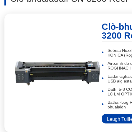
Clò-bh
3200 R
Seòrsa Nozz
KONICA (Rog
Àireamh de c
ROGHNACH
Eadar-aghaid
USB aig asta
Dath: 5-8 
LC LM OPTI
Bathar-bog 
bhualaidh
Leugh Tuill