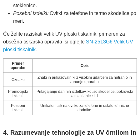
steklenice.
Posebni izdelki:
Ovitki za telefone in termo skodelice po
meri.
Če želite raziskati velik UV ploski tiskalnik, primeren za
obsežna tiskarska opravila, si oglejte
SN-2513G6 Velik UV
ploski tiskalnik
.
Primer
Opis
uporabe
Znaki in prikazovalniki z visokim udarcem za notranjo in
Oznake
zunanjo uporabo.
Promocijski
Prilagajanje darilnih izdelkov, kot so skodelice, pokrovčki
izdelki
za steklenice itd.
Posebni
Unikaten tisk na ovitke za telefone in ostale tehnične
izdelki
dodatke.
4. Razumevanje tehnologije za UV črnilom in