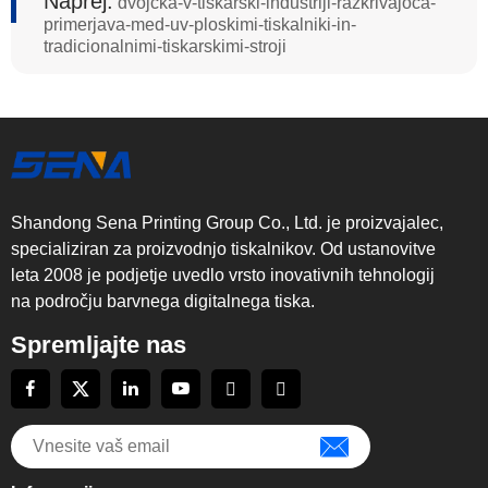
Naprej:
dvojčka-v-tiskarski-industriji-razkrivajoča-
primerjava-med-uv-ploskimi-tiskalniki-in-
tradicionalnimi-tiskarskimi-stroji
Shandong Sena Printing Group Co., Ltd. je proizvajalec,
specializiran za proizvodnjo tiskalnikov. Od ustanovitve
leta 2008 je podjetje uvedlo vrsto inovativnih tehnologij
na področju barvnega digitalnega tiska.
Spremljajte nas