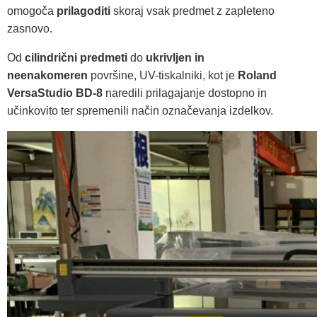
omogoča
prilagoditi
skoraj vsak predmet z zapleteno
zasnovo.
Od
cilindrični predmeti
do
ukrivljen in
neenakomeren
površine, UV-tiskalniki, kot je
Roland
VersaStudio BD-8
naredili prilagajanje dostopno in
učinkovito ter spremenili način označevanja izdelkov.