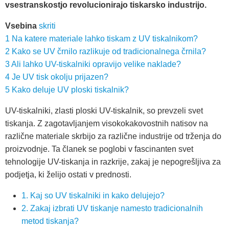
vsestranskostjo revolucionirajo tiskarsko industrijo.
Vsebina
skriti
1
Na katere materiale lahko tiskam z UV tiskalnikom?
2
Kako se UV črnilo razlikuje od tradicionalnega črnila?
3
Ali lahko UV-tiskalniki opravijo velike naklade?
4
Je UV tisk okolju prijazen?
5
Kako deluje UV ploski tiskalnik?
UV-tiskalniki, zlasti ploski UV-tiskalnik, so prevzeli svet
tiskanja. Z zagotavljanjem visokokakovostnih natisov na
različne materiale skrbijo za različne industrije od trženja do
proizvodnje. Ta članek se poglobi v fascinanten svet
tehnologije UV-tiskanja in razkrije, zakaj je nepogrešljiva za
podjetja, ki želijo ostati v prednosti.
1. Kaj so UV tiskalniki in kako delujejo?
2. Zakaj izbrati UV tiskanje namesto tradicionalnih
metod tiskanja?