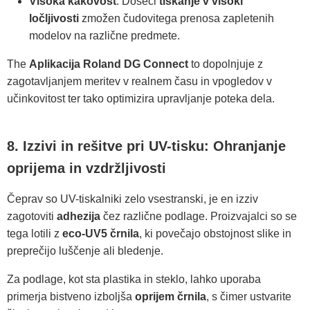
Visoka kakovost
: Doseči
tiskanje v visoki
ločljivosti
zmožen čudovitega prenosa zapletenih
modelov na različne predmete.
The
Aplikacija Roland DG Connect
to dopolnjuje z
zagotavljanjem meritev v realnem času in vpogledov v
učinkovitost ter tako optimizira upravljanje poteka dela.
8. Izzivi in rešitve pri UV-tisku: Ohranjanje
oprijema in vzdržljivosti
Čeprav so UV-tiskalniki zelo vsestranski, je en izziv
zagotoviti
adhezija
čez različne podlage. Proizvajalci so se
tega lotili z
eco-UV5 črnila
, ki povečajo obstojnost slike in
preprečijo luščenje ali bledenje.
Za podlage, kot sta plastika in steklo, lahko uporaba
primerja bistveno izboljša
oprijem črnila
, s čimer ustvarite