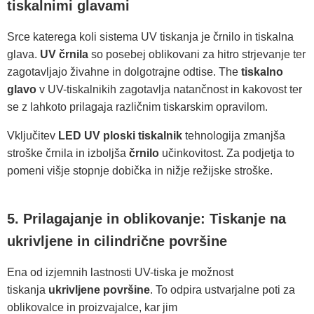
tiskalnimi glavami
Srce katerega koli sistema UV tiskanja je črnilo in tiskalna
glava.
UV črnila
so posebej oblikovani za hitro strjevanje ter
zagotavljajo živahne in dolgotrajne odtise. The
tiskalno
glavo
v UV-tiskalnikih zagotavlja natančnost in kakovost ter
se z lahkoto prilagaja različnim tiskarskim opravilom.
Vključitev
LED UV ploski tiskalnik
tehnologija zmanjša
stroške črnila in izboljša
črnilo
učinkovitost. Za podjetja to
pomeni višje stopnje dobička in nižje režijske stroške.
5. Prilagajanje in oblikovanje: Tiskanje na
ukrivljene in cilindrične površine
Ena od izjemnih lastnosti UV-tiska je možnost
tiskanja
ukrivljene površine
. To odpira ustvarjalne poti za
oblikovalce in proizvajalce, kar jim