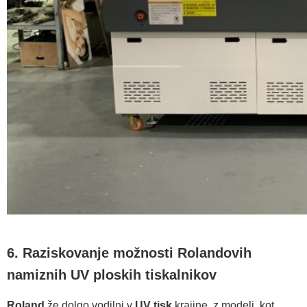
6. Raziskovanje možnosti Rolandovih
namiznih UV ploskih tiskalnikov
Roland
že dolgo vodilni v
UV tisk
krajine, z modeli, kot