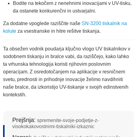
Bodite na tekočem z nenehnimi inovacijami v UV-tisku,
da ostanete konkurenčni in ustvarjalni.
Za dodatne vpoglede raziščite naše
SN-3200 tiskalnik na
kolute
za vsestranske in hitre rešitve tiskanja.
Ta obsežen vodnik poudarja ključno vlogo UV tiskalnikov v
sodobnem tiskanju in bralce vabi, da raziščejo, kako lahko
ta vrhunska tehnologija koristi njihovim poslovnim
operacijam. Z osredotočanjem na aplikacije v resničnem
svetu, prednosti in prihodnje inovacije želimo navdihniti
naše bralce, da izkoristijo UV-tiskanje v svojih edinstvenih
kontekstih.
Prejšnja:
spremenite-svoje-podjetje-z-
visokokakovostnimi-tiskalniki-izkaznic