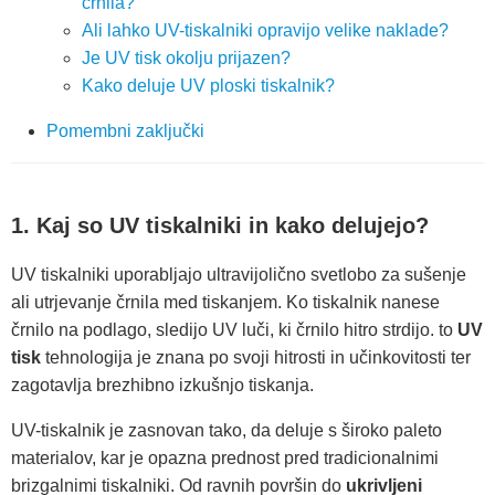
črnila?
Ali lahko UV-tiskalniki opravijo velike naklade?
Je UV tisk okolju prijazen?
Kako deluje UV ploski tiskalnik?
Pomembni zaključki
1. Kaj so UV tiskalniki in kako delujejo?
UV tiskalniki uporabljajo ultravijolično svetlobo za sušenje
ali utrjevanje črnila med tiskanjem. Ko tiskalnik nanese
črnilo na podlago, sledijo UV luči, ki črnilo hitro strdijo. to
UV
tisk
tehnologija je znana po svoji hitrosti in učinkovitosti ter
zagotavlja brezhibno izkušnjo tiskanja.
UV-tiskalnik je zasnovan tako, da deluje s široko paleto
materialov, kar je opazna prednost pred tradicionalnimi
brizgalnimi tiskalniki. Od ravnih površin do
ukrivljeni