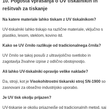
10. Pogosta vprašanja o UV tiskalnikih in
rešitvah za tiskanje
Na katere materiale lahko tiskam z UV tiskalnikom?
UV-tiskalniki lahko tiskajo na različne materiale, vključno s
plastiko, lesom, steklom, kovino itd.
Kako se UV črnilo razlikuje od tradicionalnega črnila?
UV črnilo se takoj posuši z ultravijolično svetlobo in
zagotavlja živahne izpise z odlično obstojnostjo.
Ali lahko UV-tiskalniki opravijo velike naklade?
Da, stroji, kot je
Visokohitrostni tiskarski stroj SN-1900
so
zasnovani za obsežno industrijsko uporabo.
Je UV tisk okolju prijazen?
UV-tiskanje je okolju prijaznejše od tradicionalnih metod, saj