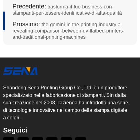
Precedente:
trasforma-il-tuo-business-con-
stampanti-per-tessere-identificative-di-alta-qualità
Prossimo:
the-gemini-in-the-printing-industry-a-
revealing-comparison-between-uv-flatbed-printers-
and-traditional-printing-machines
Shandong Sena Printing Group Co., Ltd. è un produttore
specializzato nella fabbricazione di stampanti. Sin dalla
sua creazione nel 2008, l'azienda ha introdotto una serie
di tecnologie innovative nel campo della stampa digitale
a colori.
Seguici