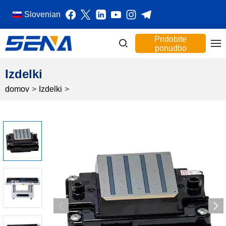
Slovenian
Pridobite
ponudbo
Izdelki
domov
>
Izdelki
>