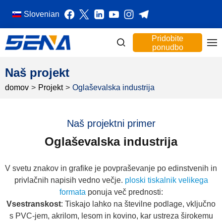
Slovenian
Pridobite
ponudbo
Naš projekt
domov
>
Projekt
>
Oglaševalska industrija
Naš projektni primer
Oglaševalska industrija
V svetu znakov in grafike je povpraševanje po edinstvenih in
privlačnih napisih vedno večje.
ploski tiskalnik velikega
formata
ponuja več prednosti:
Vsestranskost
: Tiskajo lahko na številne podlage, vključno
s PVC-jem, akrilom, lesom in kovino, kar ustreza širokemu