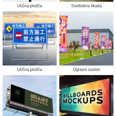
Ulična plošča
Svetlobna škatla
Ulična plošča
Oglasni zaslon