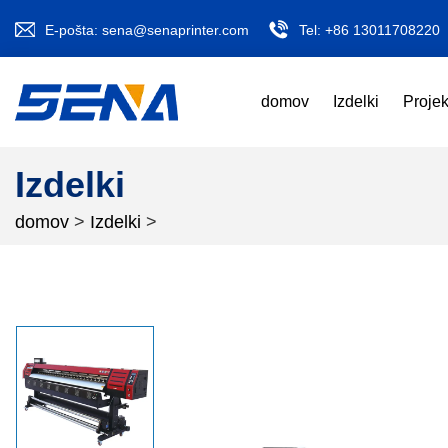
E-pošta:
sena@senaprinter.com
Tel:
+86 13011708220
domov
Izdelki
Projek
Izdelki
domov
>
Izdelki
>