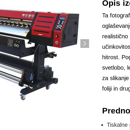
Opis iz
Ta fotograf
oglaševanj
realistično
učinkovitos
hitrost. Po
svetlobo, l
za slikanj
foliji in d
Predno
Tiskalne 