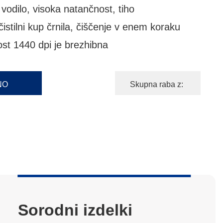
vodilo, visoka natančnost, tiho
čistilni kup črnila, čiščenje v enem koraku
st 1440 dpi je brezhibna
Skupna raba z:
NO
Sorodni izdelki