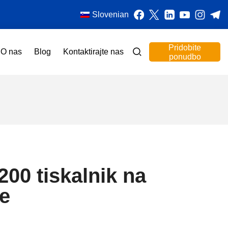
Slovenian
Pridobite
O nas
Blog
Kontaktirajte nas
ponudbo
00 tiskalnik na
te