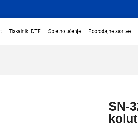
t
Tiskalniki DTF
Spletno učenje
Poprodajne storitve
SN-32
kolu