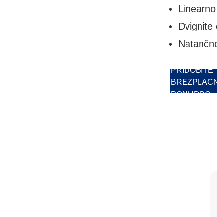
Linearno 
Dvignite 
Natančno
PRIDOBITE
BREZPLAČ
PONUDBO