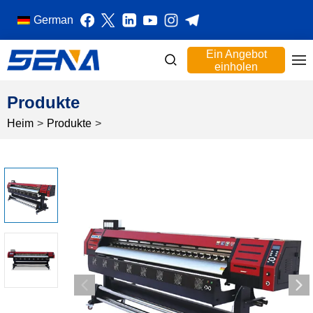
German
Ein Angebot
einholen
Produkte
Heim
>
Produkte
>