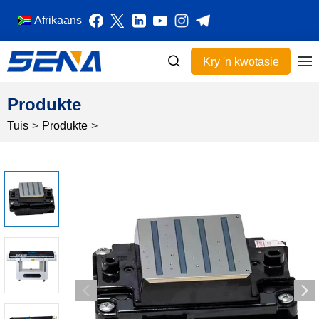
Afrikaans
Kry 'n kwotasie
Produkte
Tuis
>
Produkte
>