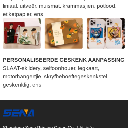
liniaal, uitveër, muismat, krammasjien, potlood,
etiketpapier, ens
PERSONALISEERDE GESKENK AANPASSING
SLAAT-skildery, selfoonhouer, legkaart,
motorhangertjie, skryfbehoeftegeskenkstel,
geskenklig, ens
Shandong Sena Printing Group Co., Ltd. is 'n