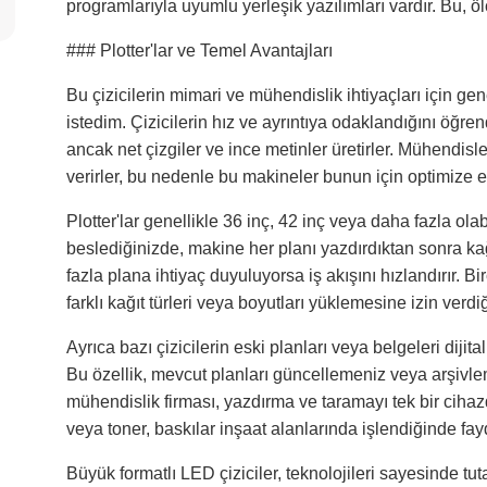
programlarıyla uyumlu yerleşik yazılımları vardır. Bu, ö
### Plotter'lar ve Temel Avantajları
Bu çizicilerin mimari ve mühendislik ihtiyaçları için ge
istedim. Çizicilerin hız ve ayrıntıya odaklandığını öğr
ancak net çizgiler ve ince metinler üretirler. Mühendi
verirler, bu nedenle bu makineler bunun için optimize ed
Plotter'lar genellikle 36 inç, 42 inç veya daha fazla ola
beslediğinizde, makine her planı yazdırdıktan sonra kağı
fazla plana ihtiyaç duyuluyorsa iş akışını hızlandırır. Bir
farklı kağıt türleri veya boyutları yüklemesine izin verdi
Ayrıca bazı çizicilerin eski planları veya belgeleri dijit
Bu özellik, mevcut planları güncellemeniz veya arşivlem
mühendislik firması, yazdırma ve taramayı tek bir cihaz
veya toner, baskılar inşaat alanlarında işlendiğinde fay
Büyük formatlı LED çiziciler, teknolojileri sayesinde tut