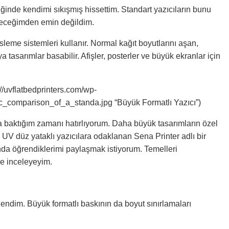
ğinde kendimi sıkışmış hissettim. Standart yazıcıların bunu
çeceğimden emin değildim.
esleme sistemleri kullanır. Normal kağıt boyutlarını aşan,
a tasarımlar basabilir. Afişler, posterler ve büyük ekranlar için
://uvflatbedprinters.com/wp-
_comparison_of_a_standa.jpg “Büyük Formatlı Yazıcı”)
ya baktığım zamanı hatırlıyorum. Daha büyük tasarımların özel
in UV düz yataklı yazıcılara odaklanan Sena Printer adlı bir
nda öğrendiklerimi paylaşmak istiyorum. Temelleri
e inceleyeyim.
endim. Büyük formatlı baskının da boyut sınırlamaları