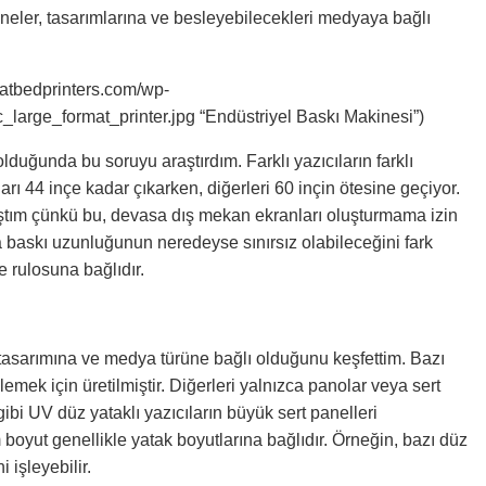
kineler, tasarımlarına ve besleyebilecekleri medyaya bağlı
flatbedprinters.com/wp-
_large_format_printer.jpg “Endüstriyel Baskı Makinesi”)
olduğunda bu soruyu araştırdım. Farklı yazıcıların farklı
rı 44 inçe kadar çıkarken, diğerleri 60 inçin ötesine geçiyor.
ıştım çünkü bu, devasa dış mekan ekranları oluşturmama izin
sa baskı uzunluğunun neredeyse sınırsız olabileceğini fark
 rulosuna bağlıdır.
asarımına ve medya türüne bağlı olduğunu keşfettim. Bazı
lemek için üretilmiştir. Diğerleri yalnızca panolar veya sert
 gibi UV düz yataklı yazıcıların büyük sert panelleri
boyut genellikle yatak boyutlarına bağlıdır. Örneğin, bazı düz
 işleyebilir.