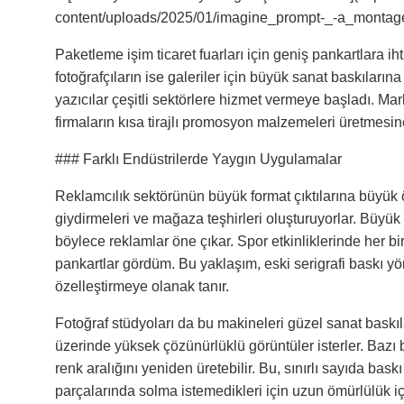
content/uploads/2025/01/imagine_prompt-_-a_montage
Paketleme işim ticaret fuarları için geniş pankartlara i
fotoğrafçıların ise galeriler için büyük sanat baskıları
yazıcılar çeşitli sektörlere hizmet vermeye başladı. Mar
firmaların kısa tirajlı promosyon malzemeleri üretmesin
### Farklı Endüstrilerde Yaygın Uygulamalar
Reklamcılık sektörünün büyük format çıktılarına büyük
giydirmeleri ve mağaza teşhirleri oluşturuyorlar. Büyük f
böylece reklamlar öne çıkar. Spor etkinliklerinde her bir
pankartlar gördüm. Bu yaklaşım, eski serigrafi baskı y
özelleştirmeye olanak tanır.
Fotoğraf stüdyoları da bu makineleri güzel sanat baskıları
üzerinde yüksek çözünürlüklü görüntüler isterler. Bazı b
renk aralığını yeniden üretebilir. Bu, sınırlı sayıda baskı
parçalarında solma istemedikleri için uzun ömürlülük iç