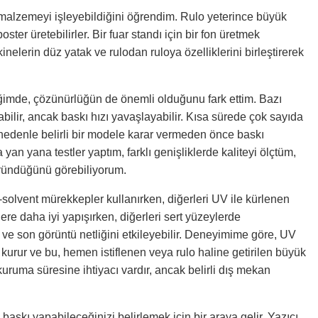
 malzemeyi işleyebildiğini öğrendim. Rulo yeterince büyük
r üretebilirler. Bir fuar standı için bir fon üretmek
elerin düz yatak ve rulodan ruloya özelliklerini birleştirerek
iğimde, çözünürlüğün de önemli olduğunu fark ettim. Bazı
bilir, ancak baskı hızı yavaşlayabilir. Kısa sürede çok sayıda
 nedenle belirli bir modele karar vermeden önce baskı
 yan yana testler yaptım, farklı genişliklerde kaliteyi ölçtüm,
öründüğünü görebiliyorum.
o-solvent mürekkepler kullanırken, diğerleri UV ile kürlenen
ere daha iyi yapışırken, diğerleri sert yüzeylerde
ve son görüntü netliğini etkileyebilir. Deneyimime göre, UV
 kurur ve bu, hemen istiflenen veya rulo haline getirilen büyük
kuruma süresine ihtiyacı vardır, ancak belirli dış mekan
skı yapabileceğinizi belirlemek için bir araya gelir. Yazıcı