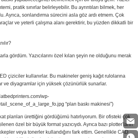
i, pratik sınırlar belirleyebilir. Bu ayrıntıları bilmek, her
u. Ayrıca, sonlandırma sürecini asla göz ardı etmem. Çok
lar ve yeterli çalışma alanı gerektirir, bu yüzden dikkatli bir
nılır?
larla gördüm. Yazıcılarını özel kılan şeyin ne olduğunu merak
 çiziciler kullanırlar. Bu makineler geniş kağıt rulolarına
nlar ve diyagramlar için yüksek çözünürlük sunarlar.
vflatbedprinters.com/wp-
ail_scene_of_a_large_fo.jpg “plan baskı makinesi”)
 kat planları ürettiğini gördüğümü hatırlıyorum. Bir ofisteki çok
gilenen özel bir büyük format yazıcıydı. Ayrıca bazı plotter'ların
kkepler veya tonerler kullandığını fark ettim. Genellikle CAD