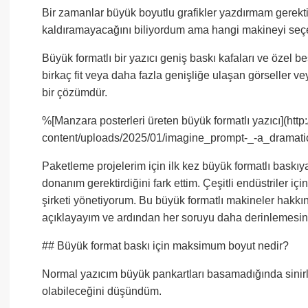
Bir zamanlar büyük boyutlu grafikler yazdırmam gerekti
kaldıramayacağını biliyordum ama hangi makineyi se
Büyük formatlı bir yazıcı geniş baskı kafaları ve özel b
birkaç fit veya daha fazla genişliğe ulaşan görseller vey
bir çözümdür.
%[Manzara posterleri üreten büyük formatlı yazıcı](http
content/uploads/2025/01/imagine_prompt-_-a_dramatic
Paketleme projelerim için ilk kez büyük formatlı baskı
donanım gerektirdiğini fark ettim. Çeşitli endüstriler iç
şirketi yönetiyorum. Bu büyük formatlı makineler hakkı
açıklayayım ve ardından her soruyu daha derinlemesin
## Büyük format baskı için maksimum boyut nedir?
Normal yazıcım büyük pankartları basamadığında sinirl
olabileceğini düşündüm.