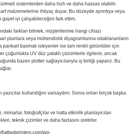
kürtmeli sistemlerden daha hızlı ve daha hassas olabilir.
 sarf malzemelerine ihtiyaç duyar. Bu düzeyde ayrıntıya veya
gayet iyi çalışabileceğini fark ettim.
sındaki farkları bilmek, müşterilerime hangi cihazı
ri planlara veya mühendislik diyagramlarına odaklananların
ya pankart basmak isteyenler ise tam renkli görüntüler için
ter çoğunlukla UV düz yataklı çözümlerle ilgilenir, ancak
ğunda bazen plotter sağlayıcılarıyla iş birliği yaparız. Bu
sağlar.
 yazıcılar kullandığını varsaydım. Sonra onları birçok başka
 mimarlar, fotoğrafçılar ve hatta etkinlik planlayıcıları
kleri, teknik çizimler ve daha fazlasını üretirler.
uvflatbedprinters.com/wp-