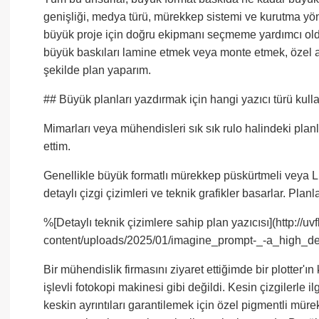
genişliği, medya türü, mürekkep sistemi ve kurutma yöntem
büyük proje için doğru ekipmanı seçmeme yardımcı old
büyük baskıları lamine etmek veya monte etmek, özel araç
şekilde plan yaparım.
## Büyük planları yazdırmak için hangi yazıcı türü kulla
Mimarları veya mühendisleri sık sık rulo halindeki plan
ettim.
Genellikle büyük formatlı mürekkep püskürtmeli veya LED
detaylı çizgi çizimleri ve teknik grafikler basarlar. Pla
%[Detaylı teknik çizimlere sahip plan yazıcısı](http://u
content/uploads/2025/01/imagine_prompt-_-a_high_det
Bir mühendislik firmasını ziyaret ettiğimde bir plotter'ın
işlevli fotokopi makinesi gibi değildi. Kesin çizgilerle il
keskin ayrıntıları garantilemek için özel pigmentli müre