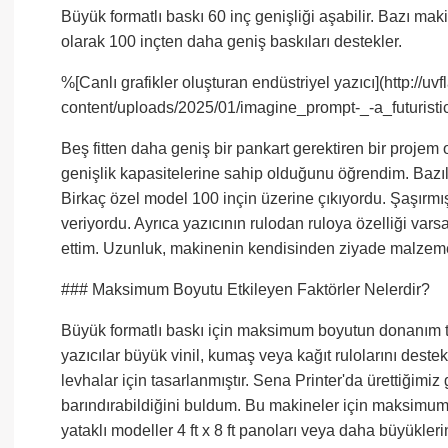
Büyük formatlı baskı 60 inç genişliği aşabilir. Bazı ma
olarak 100 inçten daha geniş baskıları destekler.
%[Canlı grafikler oluşturan endüstriyel yazıcı](http://uv
content/uploads/2025/01/imagine_prompt-_-a_futuristic
Beş fitten daha geniş bir pankart gerektiren bir projem 
genişlik kapasitelerine sahip olduğunu öğrendim. Bazıla
Birkaç özel model 100 inçin üzerine çıkıyordu. Şaşırm
veriyordu. Ayrıca yazıcının rulodan ruloya özelliği var
ettim. Uzunluk, makinenin kendisinden ziyade malzeme
### Maksimum Boyutu Etkileyen Faktörler Nelerdir?
Büyük formatlı baskı için maksimum boyutun donanım t
yazıcılar büyük vinil, kumaş veya kağıt rulolarını destek
levhalar için tasarlanmıştır. Sena Printer'da ürettiğimiz
barındırabildiğini buldum. Bu makineler için maksimum 
yataklı modeller 4 ft x 8 ft panoları veya daha büyüklerini