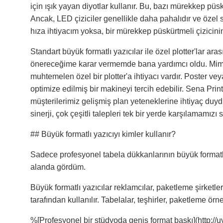
için ışık yayan diyotlar kullanır. Bu, bazı mürekkep püs
Ancak, LED çiziciler genellikle daha pahalıdır ve özel
hıza ihtiyacım yoksa, bir mürekkep püskürtmeli çizicinin 
Standart büyük formatlı yazıcılar ile özel plotter'lar ara
önereceğime karar vermemde bana yardımcı oldu. Mima
muhtemelen özel bir plotter'a ihtiyacı vardır. Poster ve
optimize edilmiş bir makineyi tercih edebilir. Sena Prin
müşterilerimiz gelişmiş plan yeteneklerine ihtiyaç duydu
sinerji, çok çeşitli talepleri tek bir yerde karşılamamızı 
## Büyük formatlı yazıcıyı kimler kullanır?
Sadece profesyonel tabela dükkanlarının büyük formatlı
alanda gördüm.
Büyük formatlı yazıcılar reklamcılar, paketleme şirketleri,
tarafından kullanılır. Tabelalar, teşhirler, paketleme örne
%[Profesyonel bir stüdyoda geniş format baskı](http://