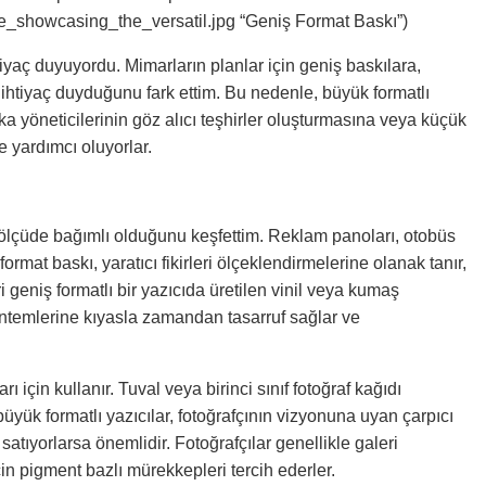
_showcasing_the_versatil.jpg “Geniş Format Baskı”)
htiyaç duyuyordu. Mimarların planlar için geniş baskılara,
na ihtiyaç duyduğunu fark ettim. Bu nedenle, büyük formatlı
ka yöneticilerinin göz alıcı teşhirler oluşturmasına veya küçük
e yardımcı oluyorlar.
 ölçüde bağımlı olduğunu keşfettim. Reklam panoları, otobüs
ormat baskı, yaratıcı fikirleri ölçeklendirmelerine olanak tanır,
i geniş formatlı bir yazıcıda üretilen vinil veya kumaş
öntemlerine kıyasla zamandan tasarruf sağlar ve
 için kullanır. Tuval veya birinci sınıf fotoğraf kağıdı
üyük formatlı yazıcılar, fotoğrafçının vizyonuna uyan çarpıcı
 satıyorlarsa önemlidir. Fotoğrafçılar genellikle galeri
in pigment bazlı mürekkepleri tercih ederler.