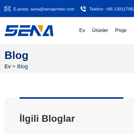
E-posta:
sena@senaprinter.com
Telefon:
+86 13011708
Ev
Ürünler
Proje
Blog
Ev
>
Blog
İlgili Bloglar