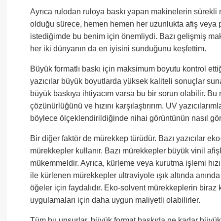
Ayrıca rulodan ruloya baskı yapan makinelerin sürekli
olduğu sürece, hemen hemen her uzunlukta afiş veya poste
istediğimde bu benim için önemliydi. Bazı gelişmiş makin
her iki dünyanın da en iyisini sunduğunu keşfettim.
Büyük formatlı baskı için maksimum boyutu kontrol ett
yazıcılar büyük boyutlarda yüksek kaliteli sonuçlar suna
büyük baskıya ihtiyacım varsa bu bir sorun olabilir. Bu
çözünürlüğünü ve hızını karşılaştırırım. UV yazıcılarımla
böylece ölçeklendirildiğinde nihai görüntünün nasıl g
Bir diğer faktör de mürekkep türüdür. Bazı yazıcılar ek
mürekkepler kullanır. Bazı mürekkepler büyük vinil afişl
mükemmeldir. Ayrıca, kürleme veya kurutma işlemi hızı 
ile kürlenen mürekkepler ultraviyole ışık altında anında
öğeler için faydalıdır. Eko-solvent mürekkeplerin biraz 
uygulamaları için daha uygun maliyetli olabilirler.
Tüm bu unsurlar, büyük format baskıda ne kadar büyük ba