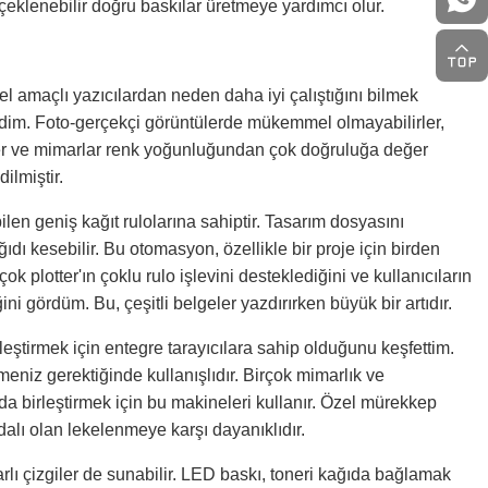
lçeklenebilir doğru baskılar üretmeye yardımcı olur.
nel amaçlı yazıcılardan neden daha iyi çalıştığını bilmek
endim. Foto-gerçekçi görüntülerde mükemmel olmayabilirler,
sler ve mimarlar renk yoğunluğundan çok doğruluğa değer
ilmiştir.
bilen geniş kağıt rulolarına sahiptir. Tasarım dosyasını
dı kesebilir. Bu otomasyon, özellikle bir proje için birden
çok plotter'ın çoklu rulo işlevini desteklediğini ve kullanıcıların
ğini gördüm. Bu, çeşitli belgeler yazdırırken büyük bir artıdır.
alleştirmek için entegre tarayıcılara sahip olduğunu keşfettim.
eniz gerektiğinde kullanışlıdır. Birçok mimarlık ve
da birleştirmek için bu makineleri kullanır. Özel mürekkep
dalı olan lekelenmeye karşı dayanıklıdır.
arlı çizgiler de sunabilir. LED baskı, toneri kağıda bağlamak