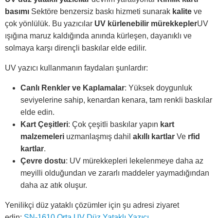
basımı
Sektöre benzersiz baskı hizmeti sunarak
kalite
ve
çok yönlülük. Bu yazıcılar
UV kürlenebilir mürekkepler
UV
ışığına maruz kaldığında anında kürleşen, dayanıklı ve
solmaya karşı dirençli baskılar elde edilir.
UV yazıcı kullanmanın faydaları şunlardır:
Canlı Renkler ve Kaplamalar
: Yüksek doygunluk
seviyelerine sahip, kenardan kenara, tam renkli baskılar
elde edin.
Kart Çeşitleri
: Çok çeşitli baskılar yapın
kart
malzemeleri
uzmanlaşmış dahil
akıllı kartlar
Ve
rfid
kartlar
.
Çevre dostu
: UV mürekkepleri lekelenmeye daha az
meyilli olduğundan ve zararlı maddeler yaymadığından
daha az atık oluşur.
Yenilikçi düz yataklı çözümler için şu adresi ziyaret
edin:
SN-1610 Orta UV Düz Yataklı Yazıcı
.