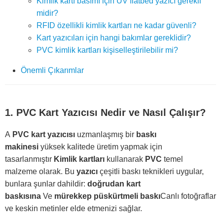
Kimlik kartı basımı için UV flatbed yazıcı gerekli
midir?
RFID özellikli kimlik kartları ne kadar güvenli?
Kart yazıcıları için hangi bakımlar gereklidir?
PVC kimlik kartları kişiselleştirilebilir mi?
Önemli Çıkarımlar
1. PVC Kart Yazıcısı Nedir ve Nasıl Çalışır?
A
PVC kart yazıcısı
uzmanlaşmış bir
baskı
makinesi
yüksek kalitede üretim yapmak için
tasarlanmıştır
Kimlik kartları
kullanarak
PVC
temel
malzeme olarak. Bu
yazıcı
çeşitli baskı teknikleri uygular,
bunlara şunlar dahildir:
doğrudan kart
baskısına
Ve
mürekkep püskürtmeli baskı
Canlı fotoğraflar
ve keskin metinler elde etmenizi sağlar.