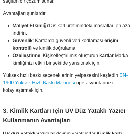
sağlam bir çözüm sunar.
Avantajları şunlardır:
Maliyet Etkinliği
:Dış kart üretimindeki masrafları en aza
indirin.
Güvenlik
: Kartlarda güvenli veri kodlaması
erişim
kontrolü
ve kimlik doğrulama.
Özelleştirme
: Kişiselleştirilmiş oluşturun
kartlar
Marka
kimliğinizi etkili bir şekilde yansıtmak için.
Yüksek hızlı baskı seçeneklerinin yelpazesini keşfedin
SN-
1900 Yüksek Hızlı Baskı Makinesi
operasyonlarınızı
kolaylaştırmak için.
3. Kimlik Kartları İçin UV Düz Yataklı Yazıcı
Kullanmanın Avantajları
UV düz yataklı yazıcılar
devrim yaratıyorlar
Kimlik kartı