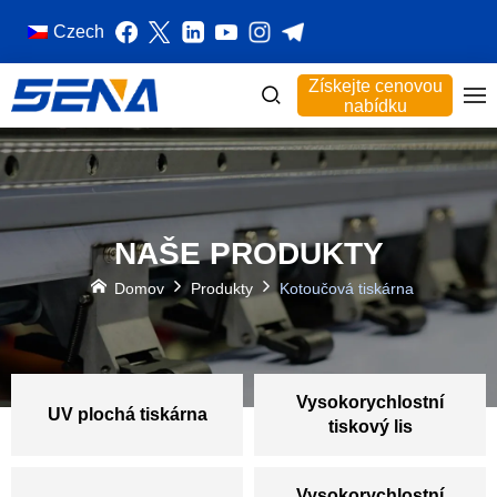
Czech
Získejte cenovou
nabídku
NAŠE PRODUKTY
Domov
Produkty
Kotoučová tiskárna
Vysokorychlostní
UV plochá tiskárna
tiskový lis
Vysokorychlostní