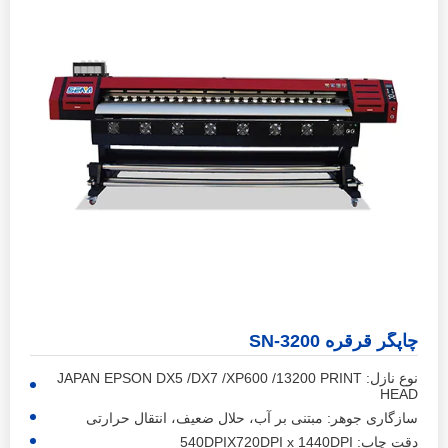
چاپگر قرقره SN-3200
نوع نازل: JAPAN EPSON DX5 /DX7 /XP600 /13200 PRINT
HEAD
سازگاری جوهر: مبتنی بر آب، حلال ضعیف، انتقال حرارتی
دقت چاپ: 540DPIX720DPI x 1440DPI