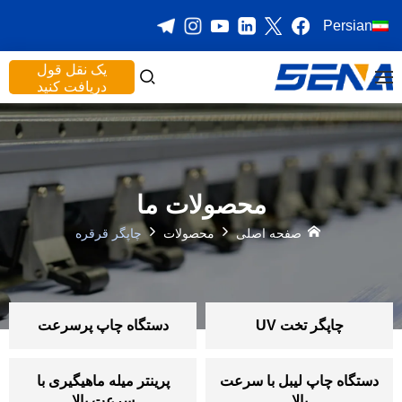
Persian
یک نقل قول
دریافت کنید
محصولات ما
صفحه اصلی
محصولات
چاپگر قرقره
چاپگر تخت UV
دستگاه چاپ پرسرعت
دستگاه چاپ لیبل با سرعت
پرینتر میله ماهیگیری با
بالا
سرعت بالا