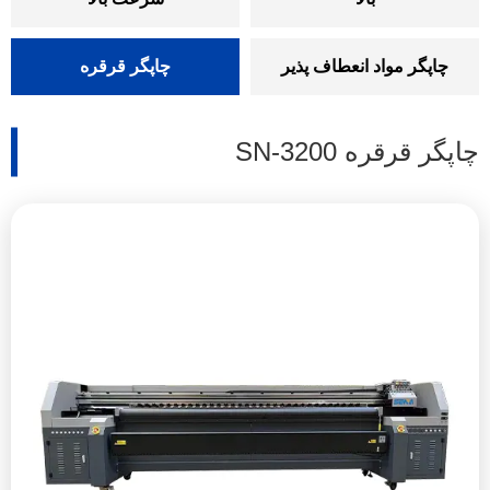
چاپگر مواد انعطاف پذیر
چاپگر قرقره
چاپگر قرقره SN-3200