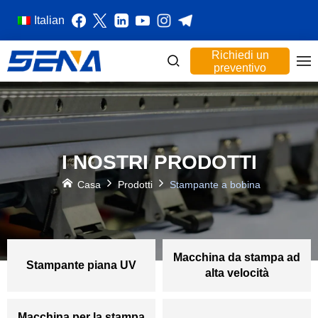
Italian
Richiedi un
preventivo
I NOSTRI PRODOTTI
Casa
Prodotti
Stampante a bobina
Macchina da stampa ad
Stampante piana UV
alta velocità
Macchina per la stampa