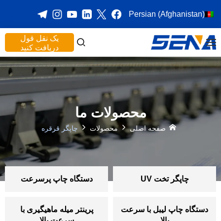
Persian (Afghanistan)
یک نقل قول
دریافت کنید
محصولات ما
صفحه اصلی
محصولات
چاپگر قرقره
چاپگر تخت UV
دستگاه چاپ پرسرعت
دستگاه چاپ لیبل با سرعت
پرینتر میله ماهیگیری با
بالا
سرعت بالا