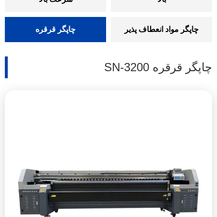
چاپگر مواد انعطاف پذیر
چاپگر قرقره
چاپگر قرقره SN-3200