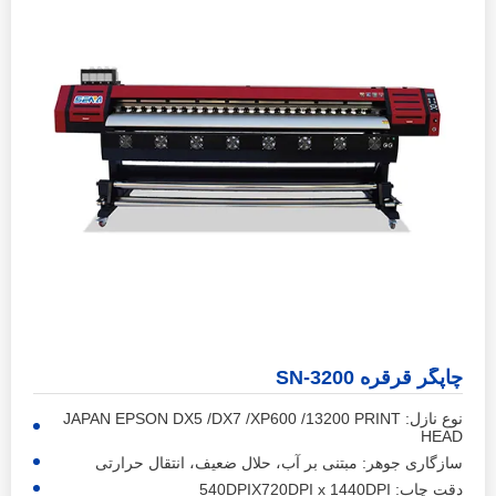
چاپگر قرقره SN-3200
نوع نازل: JAPAN EPSON DX5 /DX7 /XP600 /13200 PRINT
HEAD
سازگاری جوهر: مبتنی بر آب، حلال ضعیف، انتقال حرارتی
دقت چاپ: 540DPIX720DPI x 1440DPI