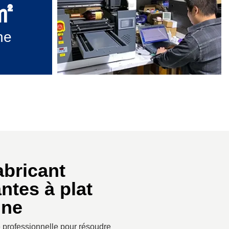
㎡
ne
abricant
ntes à plat
ine
professionnelle pour résoudre