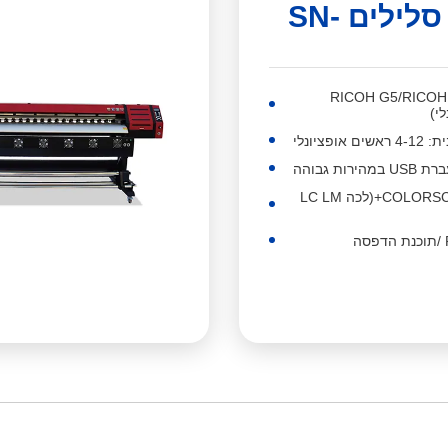
מדפסת סלילים SN-
בובית: RICOH G5/RICOH G6/
פציונלי
ת גבוהה
צבע: 5-8 COLORSCMYKW+(לכה LC LM