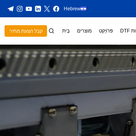
Hebrew
DTF
פּרוֹיֶקט
מוצרים
בַּיִת
קבל הצעת מחיר