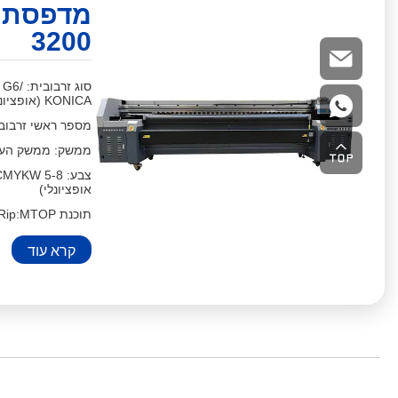
3200
סוג זר
KONICA (אופציונלי)
מספר ראשי זרבובית: 4-12 ראשים או
ממשק: ממשק העברת USB במהירו
אופציונלי)
תוכנת Rip:MTOP /תוכנת הדפסה
קרא עוד