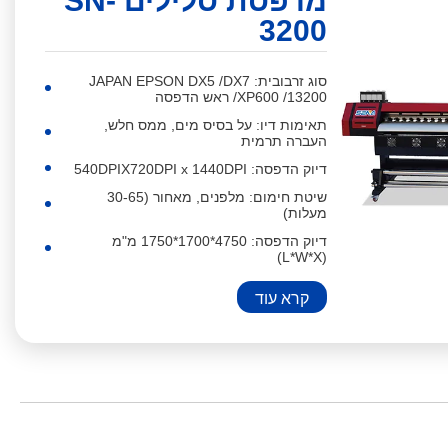
מדפסת סלילים SN-
3200
סוג זרבובית: JAPAN EPSON DX5 /DX7
/XP600 /13200 ראש הדפסה
תאימות דיו: על בסיס מים, ממס חלש,
העברה תרמית
דיוק הדפסה: 540DPIX720DPI x 1440DPI
שיטת חימום: מלפנים, מאחור (30-65
מעלות)
דיוק הדפסה: 4750*1700*1750 מ"מ
(L*W*X)
קרא עוד