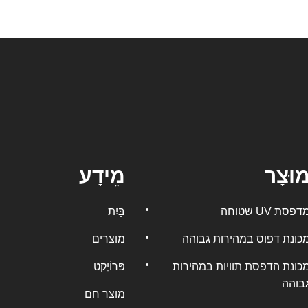
וּצָר
מֵידָע
דפסת UV שטוחה
בַּיִת
כונת דפוס במהירות גבוהה
מוצרים
כונת הדפסת תוויות במהירות
פּרוֹיֶקט
בוהה
מוצר חם