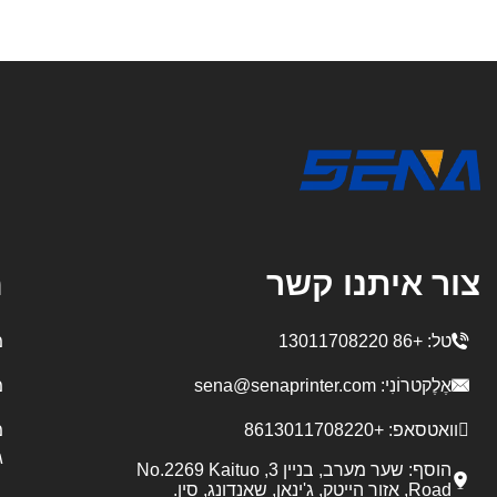
צור איתנו קשר
מ
טל:
+86 13011708220
מ
אֶלֶקטרוֹנִי:
sena@senaprinter.com
מ
וואטסאפ:
+8613011708220
מ
ג
הוסף: שער מערב, בניין 3, No.2269 Kaituo
Road, אזור הייטק, ג'ינאן, שאנדונג, סין.