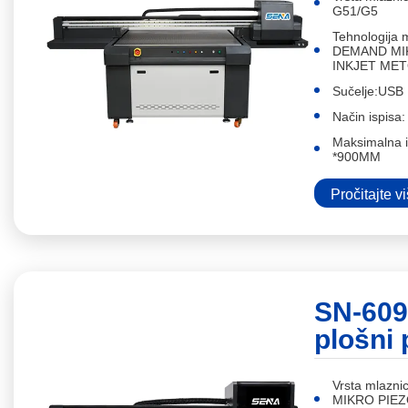
G51/G5
Tehnologija
DEMAND MI
INKJET ME
Sučelje:USB
Način ispisa:
Maksimalna i
*900MM
Pročitajte v
SN-609
plošni 
Vrsta mlaz
MIKRO PIEZ