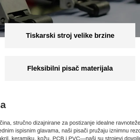
Tiskarski stroj velike brzine
Fleksibilni pisač materijala
ča
ina, stručno dizajnirane za postizanje idealne ravnoteže 
ednim ispisnim glavama, naši pisači pružaju iznimnu rezol
, akril, keramiku, kožu, PCB i PVC—naši su strojevi dovol