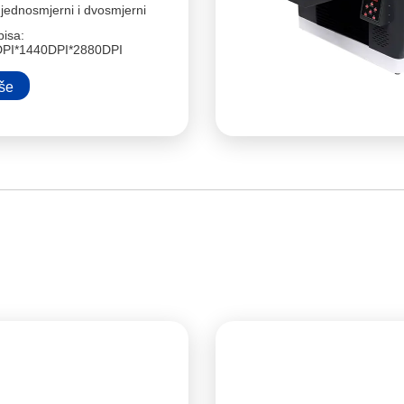
 jednosmjerni i dvosmjerni
pisa:
DPI*1440DPI*2880DPI
iše