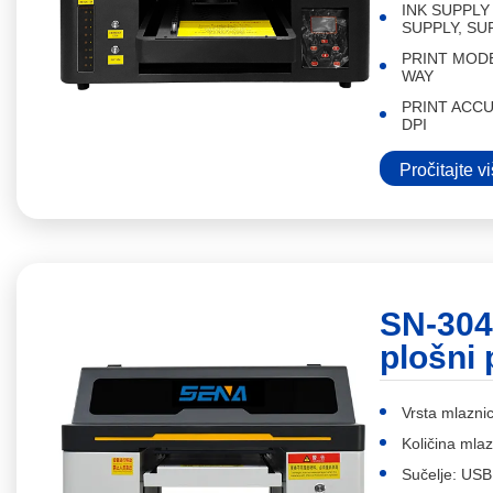
INK SUPPL
SUPPLY, S
PRINT MOD
WAY
PRINT ACCU
DPI
Pročitajte v
SN-304
plošni 
Vrsta mlazn
Količina mlaz
Sučelje: US