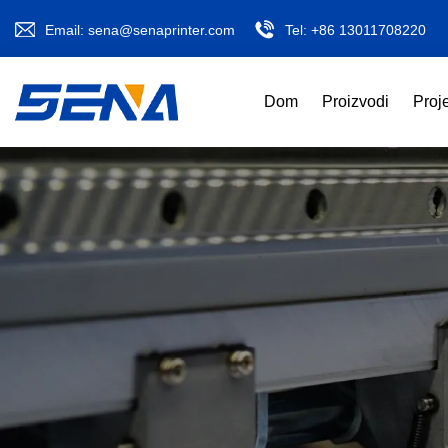
Email:
sena@senaprinter.com
Tel:
+86 13011708220
Dom
Proizvodi
Proj