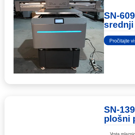
SN-609
srednji
Pročitajte v
SN-139
plošni 
Vrsta mlazn