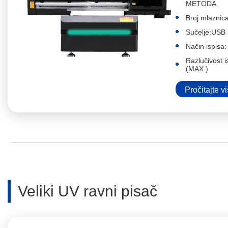
METODA
Broj mlazni
Sučelje:USB
Način ispisa:
Razlučivost 
(MAX.)
Pročitajte v
Veliki UV ravni pisač