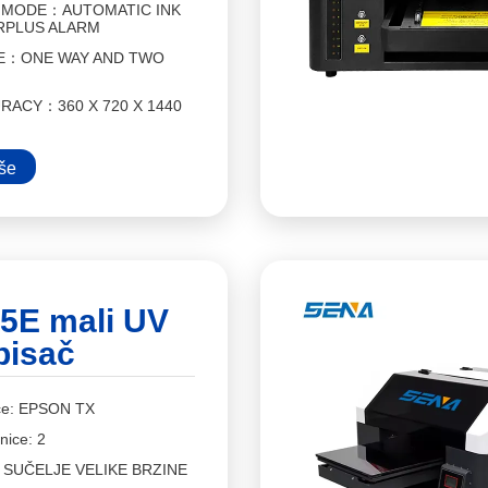
Y MODE：AUTOMATIC INK
URPLUS ALARM
E：ONE WAY AND TWO
RACY：360 X 720 X 1440
iše
5E mali UV
pisač
ice: EPSON TX
nice: 2
B SUČELJE VELIKE BRZINE