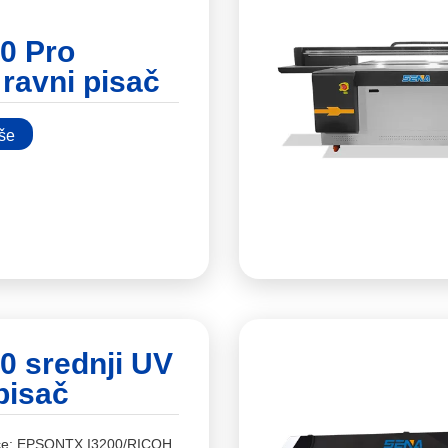
0 Pro
 ravni pisač
iše
0 srednji UV
pisač
ice: EPSONTX I3200/RICOH