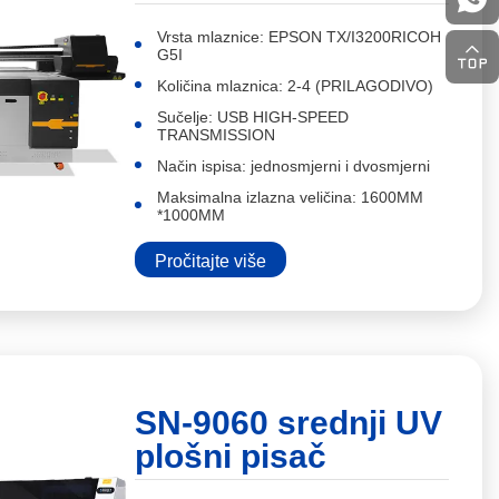
Vrsta mlaznice: EPSON TX/I3200RICOH
G5I
Količina mlaznica: 2-4 (PRILAGODIVO)
Sučelje: USB HIGH-SPEED
TRANSMISSION
Način ispisa: jednosmjerni i dvosmjerni
Maksimalna izlazna veličina: 1600MM
*1000MM
Pročitajte više
SN-9060 srednji UV
plošni pisač