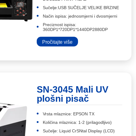
Sučelje:USB SUČELJE VELIKE BRZINE
Način ispisa: jednosmjerni i dvosmjerni
Preciznost ispisa:
360DP1*720DP1*1440DP2880DP
Pročitajte više
SN-3045 Mali UV
plošni pisač
Vrsta mlaznice: EPSON TX
Količina mlaznica: 1-2 (prilagodljivo)
Sučelje: Liquid CrSNtal Display (LCD)