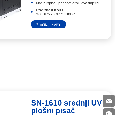
Način ispisa: jednosmjerni i dvosmjerni
Preciznost ispisa:
360DP*720DPI*1440DP
Pročitajte više
SN-1610 srednji UV
plošni pisač