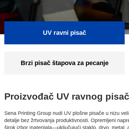
UV ravni pisač
Brzi pisač štapova za pecanje
Proizvođač UV ravnog pisa
Sena Printing Group nudi UV plošne pisače u nizu velič
detalje bez žrtvovanja produktivnosti. Opremljeni napr
širok izbor materijala—uključujući staklo, drvo, metal