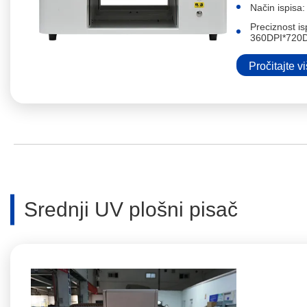
Način ispisa:
Preciznost is
360DPI*720
Pročitajte v
Srednji UV plošni pisač