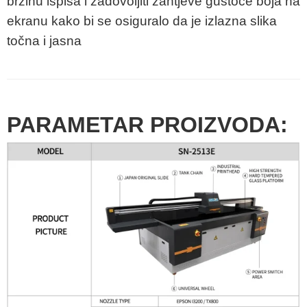
brzinu ispisa i zadovoljiti zahtjeve gustoće boja na
ekranu kako bi se osiguralo da je izlazna slika
točna i jasna
PARAMETAR PROIZVODA: