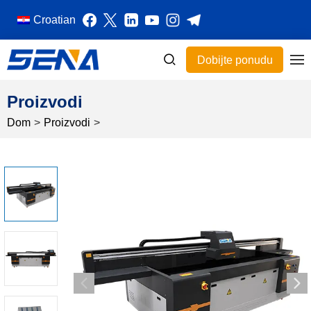
Croatian
Dobijte ponudu
Proizvodi
Dom
>
Proizvodi
>