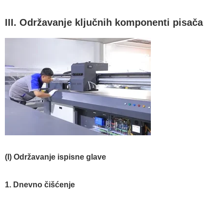
III. Održavanje ključnih komponenti pisača
(I) Održavanje ispisne glave
1. Dnevno čišćenje