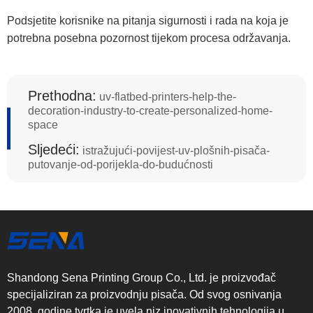
Podsjetite korisnike na pitanja sigurnosti i rada na koja je
potrebna posebna pozornost tijekom procesa održavanja.
Prethodna:
uv-flatbed-printers-help-the-
decoration-industry-to-create-personalized-home-
space
Sljedeći:
istražujući-povijest-uv-plošnih-pisača-
putovanje-od-porijekla-do-budućnosti
Shandong Sena Printing Group Co., Ltd. je proizvođač
specijaliziran za proizvodnju pisača. Od svog osnivanja
2008. godine tvrtka je uvela niz inovativnih tehnologija u