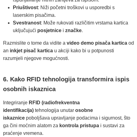
Priuštivost
: Niži početni troškovi u usporedbi s
laserskim pisačima.
Svestranost
: Može rukovati različitim vrstama kartica
uključujući
posjetnice
i
značke
.
Razmislite o tome da vidite a
video demo pisača kartica
od
an
inkjet pisač kartica
u akciji kako bi u potpunosti
razumjeli njegove mogućnosti.
6. Kako RFID tehnologija transformira ispis
osobnih iskaznica
Integriranje
RFID (radiofrekventna
identifikacija)
tehnologija unutar
osobne
iskaznice
poboljšava upravljanje podacima i sigurnost, što
ga čini moćnim alatom za
kontrola pristupa
i sustavi za
praćenje vremena.