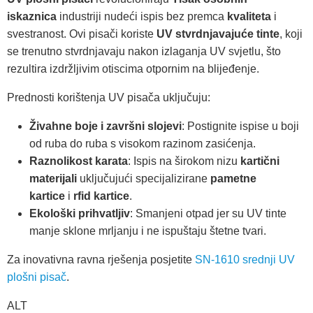
iskaznica
industriji nudeći ispis bez premca
kvaliteta
i
svestranost. Ovi pisači koriste
UV stvrdnjavajuće tinte
, koji
se trenutno stvrdnjavaju nakon izlaganja UV svjetlu, što
rezultira izdržljivim otiscima otpornim na blijeđenje.
Prednosti korištenja UV pisača uključuju:
Živahne boje i završni slojevi
: Postignite ispise u boji
od ruba do ruba s visokom razinom zasićenja.
Raznolikost karata
: Ispis na širokom nizu
kartični
materijali
uključujući specijalizirane
pametne
kartice
i
rfid kartice
.
Ekološki prihvatljiv
: Smanjeni otpad jer su UV tinte
manje sklone mrljanju i ne ispuštaju štetne tvari.
Za inovativna ravna rješenja posjetite
SN-1610 srednji UV
plošni pisač
.
ALT