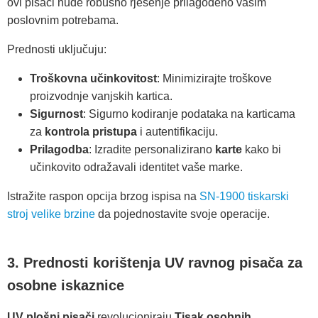
ovi pisači nude robusno rješenje prilagođeno vašim
poslovnim potrebama.
Prednosti uključuju:
Troškovna učinkovitost
: Minimizirajte troškove
proizvodnje vanjskih kartica.
Sigurnost
: Sigurno kodiranje podataka na karticama
za
kontrola pristupa
i autentifikaciju.
Prilagodba
: Izradite personalizirano
karte
kako bi
učinkovito odražavali identitet vaše marke.
Istražite raspon opcija brzog ispisa na
SN-1900 tiskarski
stroj velike brzine
da pojednostavite svoje operacije.
3. Prednosti korištenja UV ravnog pisača za
osobne iskaznice
UV plošni pisači
revolucioniraju
Tisak osobnih