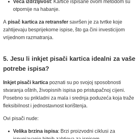
Veća izdržljivost
: Kartice ispisane ovom metodom su
otpornije na habanje.
A
pisač kartica za retransfer
savršen je za tvrtke koje
zahtijevaju besprijekorne ispise, što ga čini investicijom
vrijednom razmatranja.
5. Jesu li inkjet pisači kartica idealni za vaše
potrebe ispisa?
Inkjet pisači kartica
poznati su po svojoj sposobnosti
stvaranja oštrih, živopisnih ispisa po pristupačnoj cijeni.
Posebno su prikladni za mala i srednja poduzeća koja traže
fleksibilnost i jednostavnost korištenja.
Ovi pisači nude:
Velika brzina ispisa
: Brzi proizvodni ciklusi za
ispunjavanje hitnih zahtjeva za ispisom.