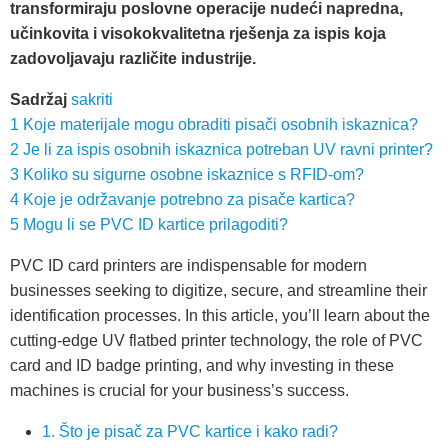
transformiraju poslovne operacije nudeći napredna,
učinkovita i visokokvalitetna rješenja za ispis koja
zadovoljavaju različite industrije.
Sadržaj
sakriti
1
Koje materijale mogu obraditi pisači osobnih iskaznica?
2
Je li za ispis osobnih iskaznica potreban UV ravni printer?
3
Koliko su sigurne osobne iskaznice s RFID-om?
4
Koje je održavanje potrebno za pisače kartica?
5
Mogu li se PVC ID kartice prilagoditi?
PVC ID card printers are indispensable for modern
businesses seeking to digitize, secure, and streamline their
identification processes. In this article, you’ll learn about the
cutting-edge UV flatbed printer technology, the role of PVC
card and ID badge printing, and why investing in these
machines is crucial for your business’s success.
1. Što je pisač za PVC kartice i kako radi?