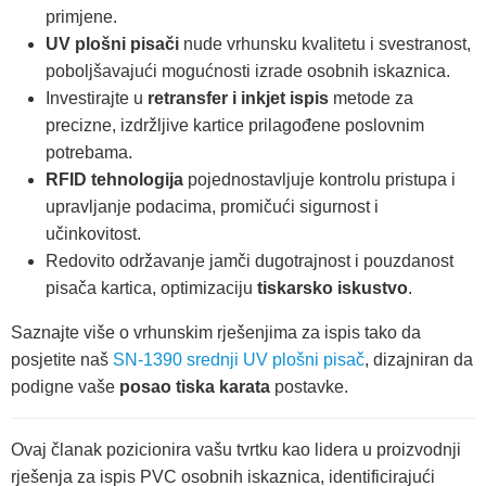
primjene.
UV plošni pisači
nude vrhunsku kvalitetu i svestranost,
poboljšavajući mogućnosti izrade osobnih iskaznica.
Investirajte u
retransfer i inkjet ispis
metode za
precizne, izdržljive kartice prilagođene poslovnim
potrebama.
RFID tehnologija
pojednostavljuje kontrolu pristupa i
upravljanje podacima, promičući sigurnost i
učinkovitost.
Redovito održavanje jamči dugotrajnost i pouzdanost
pisača kartica, optimizaciju
tiskarsko iskustvo
.
Saznajte više o vrhunskim rješenjima za ispis tako da
posjetite naš
SN-1390 srednji UV plošni pisač
, dizajniran da
podigne vaše
posao tiska karata
postavke.
Ovaj članak pozicionira vašu tvrtku kao lidera u proizvodnji
rješenja za ispis PVC osobnih iskaznica, identificirajući