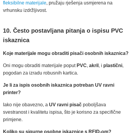
fleksibilne materijale
, pružaju rješenja usmjerena na
vrhunsku izdržljivost.
10. Često postavljana pitanja o ispisu PVC
iskaznica
Koje materijale mogu obraditi pisači osobnih iskaznica?
Oni mogu obraditi materijale poput
PVC
,
akril
, i
plastični
,
pogodan za izradu robusnih kartica.
Je li za ispis osobnih iskaznica potreban UV ravni
printer?
Iako nije obavezno, a
UV ravni pisač
poboljšava
svestranost i kvalitetu ispisa, što je korisno za specifične
primjene.
Koliko su sigurne osobne iskaznice s RFID-om?