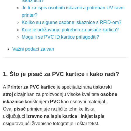
iskaznica?
Je li za ispis osobnih iskaznica potreban UV ravni
printer?
Koliko su sigurne osobne iskaznice s RFID-om?
Koje je održavanje potrebno za pisače kartica?
Mogu li se PVC ID kartice prilagoditi?
Važni podaci za van
1. Što je pisač za PVC kartice i kako radi?
A
Printer za PVC kartice
je specijalizirana
tiskarski
stroj
dizajniran za proizvodnju visoke kvalitete
osobne
iskaznice
korištenjem
PVC
kao osnovni materijal.
Ovaj
pisač
primjenjuje različite tehnike tiska,
uključujući
izravno na ispis kartica
i
inkjet ispis
,
osiguravajući živopisne fotografije i oštar tekst.