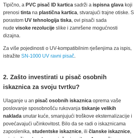
Tipično, a
PVC pisač ID kartica
sadrži a
ispisna glava
koji
prenosi
tinta
na
plastična kartica
, stvarajući trajne otiske. S
porastom
UV tehnologija tiska
, ovi pisači sada
nude
visoke rezolucije
slike i zamršene mogućnosti
dizajna.
Za više pojedinosti o UV-kompatibilnim rješenjima za ispis,
istražite
SN-1000 UV ravni pisač
.
2. Zašto investirati u pisač osobnih
iskaznica za svoju tvrtku?
Ulaganje u an
pisač osobnih iskaznica
oprema vaše
poslovanje sposobnošću rukovanja
tiskanje velikih
naklada
unutar kuće, smanjujući troškove eksternalizacije i
povećavajući učinkovitost. Bilo da se radi o iskaznicama
zaposlenika,
studentske iskaznice
, ili
članske iskaznice
,