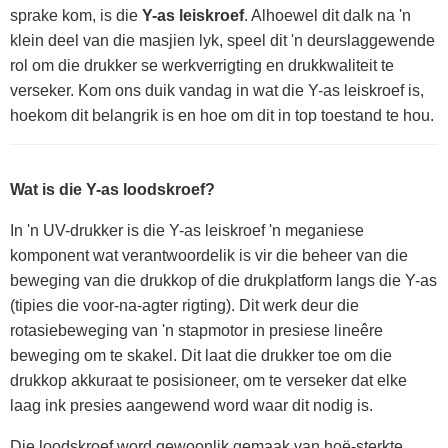
sprake kom, is die
Y-as leiskroef
. Alhoewel dit dalk na 'n
klein deel van die masjien lyk, speel dit 'n deurslaggewende
rol om die drukker se werkverrigting en drukkwaliteit te
verseker. Kom ons duik vandag in wat die Y-as leiskroef is,
hoekom dit belangrik is en hoe om dit in top toestand te hou.
Wat is die Y-as loodskroef?
In 'n UV-drukker is die Y-as leiskroef 'n meganiese
komponent wat verantwoordelik is vir die beheer van die
beweging van die drukkop of die drukplatform langs die Y-as
(tipies die voor-na-agter rigting). Dit werk deur die
rotasiebeweging van 'n stapmotor in presiese lineêre
beweging om te skakel. Dit laat die drukker toe om die
drukkop akkuraat te posisioneer, om te verseker dat elke
laag ink presies aangewend word waar dit nodig is.
Die loodskroef word gewoonlik gemaak van hoë-sterkte