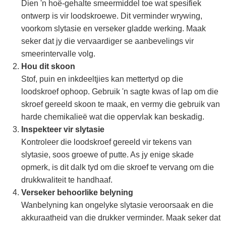
Dien 'n hoë-gehalte smeermiddel toe wat spesifiek
ontwerp is vir loodskroewe. Dit verminder wrywing,
voorkom slytasie en verseker gladde werking. Maak
seker dat jy die vervaardiger se aanbevelings vir
smeerintervalle volg.
Hou dit skoon
Stof, puin en inkdeeltjies kan mettertyd op die
loodskroef ophoop. Gebruik 'n sagte kwas of lap om die
skroef gereeld skoon te maak, en vermy die gebruik van
harde chemikalieë wat die oppervlak kan beskadig.
Inspekteer vir slytasie
Kontroleer die loodskroef gereeld vir tekens van
slytasie, soos groewe of putte. As jy enige skade
opmerk, is dit dalk tyd om die skroef te vervang om die
drukkwaliteit te handhaaf.
Verseker behoorlike belyning
Wanbelyning kan ongelyke slytasie veroorsaak en die
akkuraatheid van die drukker verminder. Maak seker dat