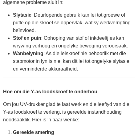
algemene probleme sluit in:
Slytasie
: Deurlopende gebruik kan lei tot groewe of
putte op die skroef se oppervlak, wat sy werkverrigting
beïnvloed.
Stof en puin
: Ophoping van stof of inkdeeltjies kan
wrywing verhoog en ongelyke beweging veroorsaak.
Wanbelyning
: As die leiskroef nie behoorlik met die
stapmotor in lyn is nie, kan dit lei tot ongelyke slytasie
en verminderde akkuraatheid.
Hoe om die Y-as loodskroef te onderhou
Om jou UV-drukker glad te laat werk en die leeftyd van die
Y-as loodskroef te verleng, is gereelde instandhouding
noodsaaklik. Hier is 'n paar wenke:
Gereelde smering