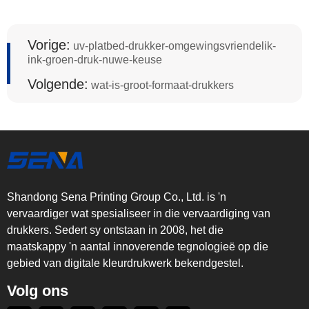
Vorige:
uv-platbed-drukker-omgewingsvriendelik-
ink-groen-druk-nuwe-keuse
Volgende:
wat-is-groot-formaat-drukkers
Shandong Sena Printing Group Co., Ltd. is 'n
vervaardiger wat spesialiseer in die vervaardiging van
drukkers. Sedert sy ontstaan in 2008, het die
maatskappy 'n aantal innoverende tegnologieë op die
gebied van digitale kleurdrukwerk bekendgestel.
Volg ons