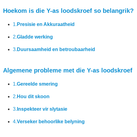
Hoekom is die Y-as loodskroef so belangrik?
1.
Presisie en Akkuraatheid
2.
Gladde werking
3.
Duursaamheid en betroubaarheid
Algemene probleme met die Y-as loodskroef
1.
Gereelde smering
2.
Hou dit skoon
3.
Inspekteer vir slytasie
4.
Verseker behoorlike belyning