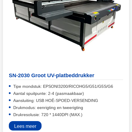
SN-2030 Groot UV-platbeddrukker
Tipe mondstuk: EPSONI3200/RICOHG5/G51/G5S/G6
Aantal spuitpunte: 2-4 (pasmaakbaar)
Aansluiting: USB HOË-SPOED-VERSENDING
Drukmodus: eenrigting en tweerigting
Drukresolusie: 720 * 1440DPI (MAX.)
Lees meer