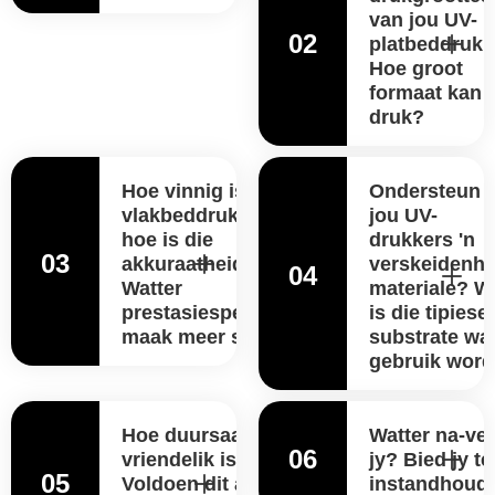
van jou UV-
02
platbeddrukk
Hoe groot
formaat kan d
druk?
Hoe vinnig is jou UV-
Ondersteun
vlakbeddrukkers, en
jou UV-
hoe is die
drukkers 'n
03
akkuraatheid?
verskeidenhe
04
Watter
materiale? W
prestasiespesifikasie
is die tipiese
maak meer saak?
substrate wa
gebruik wor
Hoe duursaam en eko-
Watter na-ve
06
vriendelik is die ink?
jy? Bied jy t
05
Voldoen dit aan
instandhoud