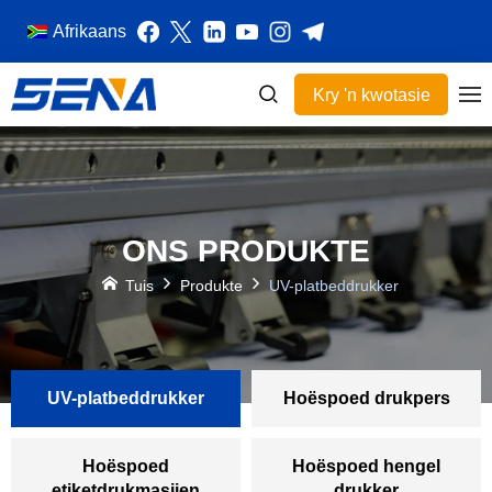
Afrikaans
Kry 'n kwotasie
ONS PRODUKTE
Tuis
Produkte
UV-platbeddrukker
UV-platbeddrukker
Hoëspoed drukpers
Hoëspoed
Hoëspoed hengel
etiketdrukmasjien
drukker