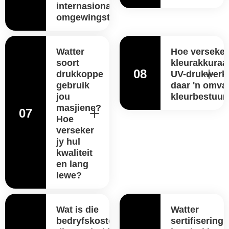
internasionale
omgewingstandaarde?
Watter
Hoe verseker
soort
kleurakkuraat
08
drukkoppe
UV-drukwerk?
gebruik
daar 'n omva
jou
kleurbestuur
masjiene?
07
Hoe
verseker
jy hul
kwaliteit
en lang
lewe?
Wat is die
Watter
bedryfskoste van
sertifisering 