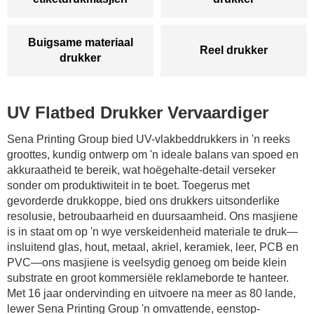
Buigsame materiaal
Reel drukker
drukker
UV Flatbed Drukker Vervaardiger
Sena Printing Group bied UV-vlakbeddrukkers in 'n reeks
groottes, kundig ontwerp om 'n ideale balans van spoed en
akkuraatheid te bereik, wat hoëgehalte-detail verseker
sonder om produktiwiteit in te boet. Toegerus met
gevorderde drukkoppe, bied ons drukkers uitsonderlike
resolusie, betroubaarheid en duursaamheid. Ons masjiene
is in staat om op 'n wye verskeidenheid materiale te druk—
insluitend glas, hout, metaal, akriel, keramiek, leer, PCB en
PVC—ons masjiene is veelsydig genoeg om beide klein
substrate en groot kommersiële reklameborde te hanteer.
Met 16 jaar ondervinding en uitvoere na meer as 80 lande,
lewer Sena Printing Group 'n omvattende, eenstop-