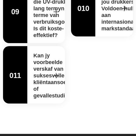
die UV-drukker op
jou drukkers
010
lang termyn in
Voldoen hull
09
terme van
aan
verbruiksgoedere?
internasional
Is dit koste-
markstandaa
effektief?
Kan jy
voorbeelde
verskaf van
011
suksesvolle
kliëntaansoeke
of
gevallestudies?