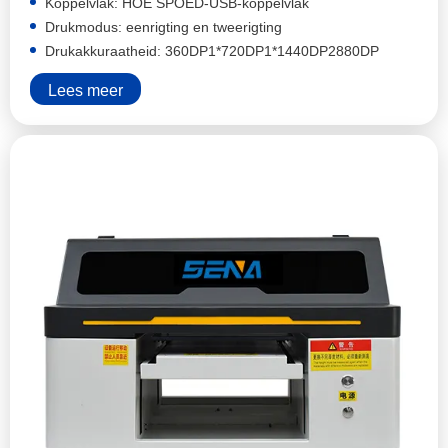
Koppelvlak: HOË SPOED-USB-koppelvlak
Drukmodus: eenrigting en tweerigting
Drukakkuraatheid: 360DP1*720DP1*1440DP2880DP
Lees meer