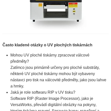
Často kladené otázky o UV plochých tiskárnách
Mohou UV ploché tiskárny zpracovat válcové
předměty?
Zatímco jsou primárně určeny pro ploché substráty,
některé UV ploché tiskárny mohou být vybaveny
nástavci pro tisk na válcovité předměty, jako jsou lahve
a hrnky.
Jaká je role softwaru RIP v UV tisku?
Software RIP (Raster Image Processor), jako je
VersaWorks, převádí digitální obrázky na pokyny,
kterým tiskárna rozumí. Spravuje barvy, rozvržení a