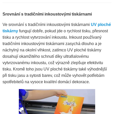
Srovnání s tradičními inkoustovými tiskárnami
Ve srovnání s tradičními inkoustovými tiskárnami
UV ploché
tiskárny
fungují dobře, pokud jde o rychlost tisku, přesnost
tisku a rychlost vytvrzování inkoustu. Inkoust používaný
tradičními inkoustovými tiskárnami zasychá dlouho a je
náchylný na okolní vlhkost, zatímco UV ploché tiskárny
dosahují okamžitého schnutí díky ultrafialovému
vytvrzovanému inkoustu, což výrazně zlepšuje efektivitu
tisku. Kromě toho jsou UV ploché tiskárny také výhodnější
při tisku jasu a sytosti barev, což může vyhovět potřebám
spotřebitelů na vysoce kvalitní domácí dekorace.