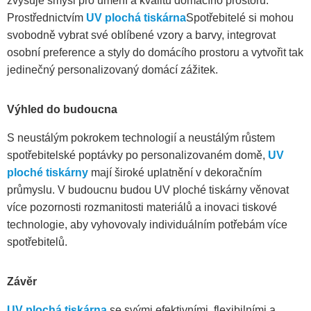
zvyšuje smysl pro umění a kvalitu domácího prostoru.
Prostřednictvím
UV plochá tiskárna
Spotřebitelé si mohou
svobodně vybrat své oblíbené vzory a barvy, integrovat
osobní preference a styly do domácího prostoru a vytvořit tak
jedinečný personalizovaný domácí zážitek.
Výhled do budoucna
S neustálým pokrokem technologií a neustálým růstem
spotřebitelské poptávky po personalizovaném domě,
UV
ploché tiskárny
mají široké uplatnění v dekoračním
průmyslu. V budoucnu budou UV ploché tiskárny věnovat
více pozornosti rozmanitosti materiálů a inovaci tiskové
technologie, aby vyhovovaly individuálním potřebám více
spotřebitelů.
Závěr
UV plochá tiskárna
se svými efektivními, flexibilními a