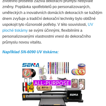
životního prostředí zažívá dekorační průmysl nebývalé
změny. Poptávka spotřebitelů po personalizovaných,
uměleckých a inovativních domácích dekoracích se každým
dnem zvyšuje a tradiční dekorační techniky bylo obtížné
uspokojit tyto různorodé potřeby. V této souvislosti,
UV
ploché tiskárny
se svými účinnými, flexibilními a
personalizovanými vlastnostmi vnesl do dekoračního
průmyslu novou vitalitu.
Například SN-6090 UV tiskárna: