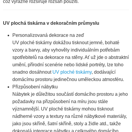
což výrazně rozšiřuje rozsah použití.
UV plochá tiskárna v dekoračním průmyslu
Personalizovaná dekorace na zeď
UV ploché tiskárny dokážou tisknout jemné, bohaté
vzory a barvy, aby vyhověly individuálním potřebám
spotřebitelů na dekorace na stěny. Ať už jde o abstraktní
umění, přírodní scenérie nebo lidské portréty, lze toho
snadno dosáhnout
UV ploché tiskárny
, dodávající
domácímu prostoru jedinečnou uměleckou atmosféru.
Přizpůsobení nábytku
Nábytek je důležitou součástí domácího prostoru a jeho
požadavky na přizpůsobení na míru jsou stále
významnější. UV ploché tiskárny mohou tisknout
nádherné vzory a textury na různé nábytkové materiály,
jako jsou skříně, šatní skříně, stoly a židle atd., takže
dokonalá integrace nábytku a celkového domácího