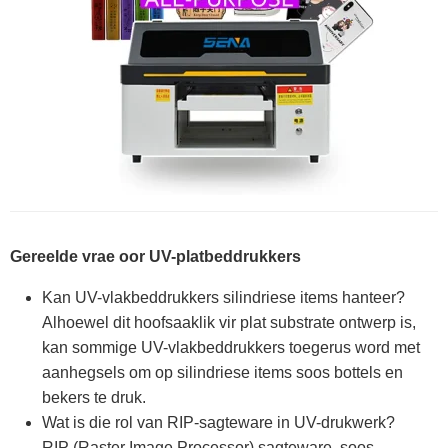
Gereelde vrae oor UV-platbeddrukkers
Kan UV-vlakbeddrukkers silindriese items hanteer?
Alhoewel dit hoofsaaklik vir plat substrate ontwerp is,
kan sommige UV-vlakbeddrukkers toegerus word met
aanhegsels om op silindriese items soos bottels en
bekers te druk.
Wat is die rol van RIP-sagteware in UV-drukwerk?
RIP (Raster Image Processor) sagteware, soos