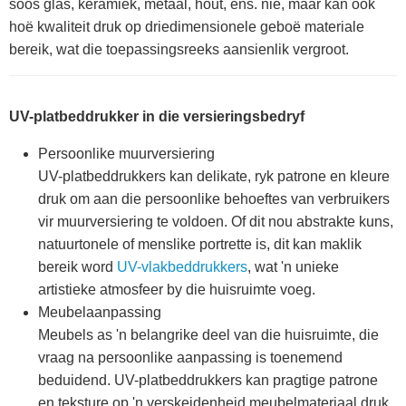
soos glas, keramiek, metaal, hout, ens. nie, maar kan ook
hoë kwaliteit druk op driedimensionele geboë materiale
bereik, wat die toepassingsreeks aansienlik vergroot.
UV-platbeddrukker in die versieringsbedryf
Persoonlike muurversiering
UV-platbeddrukkers kan delikate, ryk patrone en kleure
druk om aan die persoonlike behoeftes van verbruikers
vir muurversiering te voldoen. Of dit nou abstrakte kuns,
natuurtonele of menslike portrette is, dit kan maklik
bereik word
UV-vlakbeddrukkers
, wat 'n unieke
artistieke atmosfeer by die huisruimte voeg.
Meubelaanpassing
Meubels as 'n belangrike deel van die huisruimte, die
vraag na persoonlike aanpassing is toenemend
beduidend. UV-platbeddrukkers kan pragtige patrone
en teksture op 'n verskeidenheid meubelmateriaal druk,