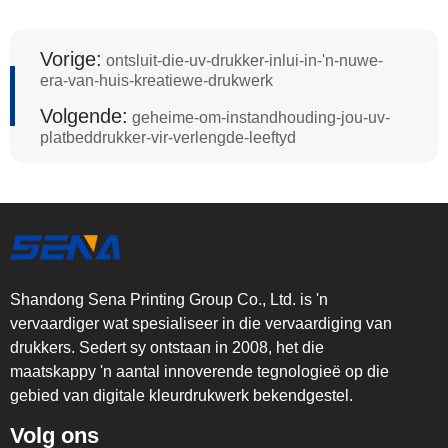
Vorige:
ontsluit-die-uv-drukker-inlui-in-'n-nuwe-
era-van-huis-kreatiewe-drukwerk
Volgende:
geheime-om-instandhouding-jou-uv-
platbeddrukker-vir-verlengde-leeftyd
Shandong Sena Printing Group Co., Ltd. is 'n
vervaardiger wat spesialiseer in die vervaardiging van
drukkers. Sedert sy ontstaan in 2008, het die
maatskappy 'n aantal innoverende tegnologieë op die
gebied van digitale kleurdrukwerk bekendgestel.
Volg ons