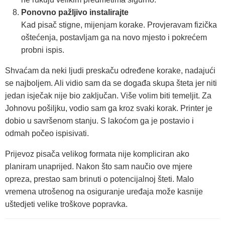
Ponovno pažljivo instalirajte
Kad pisač stigne, mijenjam korake. Provjeravam fizička
oštećenja, postavljam ga na novo mjesto i pokrećem
probni ispis.
Shvaćam da neki ljudi preskaču određene korake, nadajući
se najboljem. Ali vidio sam da se događa skupa šteta jer niti
jedan isječak nije bio zaključan. Više volim biti temeljit. Za
Johnovu pošiljku, vodio sam ga kroz svaki korak. Printer je
dobio u savršenom stanju. S lakoćom ga je postavio i
odmah počeo ispisivati.
Prijevoz pisača velikog formata nije kompliciran ako
planiram unaprijed. Nakon što sam naučio ove mjere
opreza, prestao sam brinuti o potencijalnoj šteti. Malo
vremena utrošenog na osiguranje uređaja može kasnije
uštedjeti velike troškove popravka.