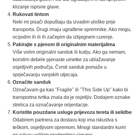
klizanje ispisne glave.
Rukovati tintom
Neki mi pisači dopuštaju da izvadim uloške prije
transporta. Drugi imaju ugrađene spremnike. Ako mogu,
ocijedim ih ili ih začepim da izbjegnem curenje.
Pakirajte s pjenom ili originalnim materijalima
Više volim originalni sanduk ili kutiju. Ako ga nemam,
koristim debele pjenaste umetke za ublažavanje
osjetljivih područja. Čvrsti sanduk pomaže u
sprječavanju vanjskih utjecaja.
Označite sanduk
Označavam ga kao "Fragile" ili "This Side Up" kako bi
transportna tvrtka znala da je osjetljiv. Dodajem oznake
strelica za označavanje orijentacije.
Koristite pouzdane usluge prijevoza tereta ili selidbe
Odabirem partnera za dostavu koji ima iskustva s
teškom, osjetljivom opremom. Mnogi standardni kuriri
ne rukuju velikim predmetima sigurno.