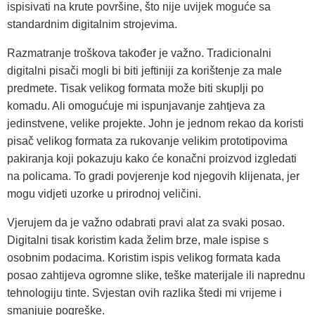
ispisivati na krute površine, što nije uvijek moguće sa
standardnim digitalnim strojevima.
Razmatranje troškova također je važno. Tradicionalni
digitalni pisači mogli bi biti jeftiniji za korištenje za male
predmete. Tisak velikog formata može biti skuplji po
komadu. Ali omogućuje mi ispunjavanje zahtjeva za
jedinstvene, velike projekte. John je jednom rekao da koristi
pisač velikog formata za rukovanje velikim prototipovima
pakiranja koji pokazuju kako će konačni proizvod izgledati
na policama. To gradi povjerenje kod njegovih klijenata, jer
mogu vidjeti uzorke u prirodnoj veličini.
Vjerujem da je važno odabrati pravi alat za svaki posao.
Digitalni tisak koristim kada želim brze, male ispise s
osobnim podacima. Koristim ispis velikog formata kada
posao zahtijeva ogromne slike, teške materijale ili naprednu
tehnologiju tinte. Svjestan ovih razlika štedi mi vrijeme i
smanjuje pogreške.