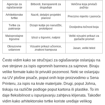
Agencije za
Bilbordi, transparenti za
Veličina koja privlači
oglašavanje
događaje
pažnju
Arhitektonske
Nacrti, detaljni projektni
Precizno mjerilo i jasnoća
tvrtke
planovi
Tvrtke za
Dizajn kutije po narudžbi,
Dosljedna točnost boja
pakiranje
prototipovi
Maloprodajne
Veliki vizualni prikazi za
Izlozi u trgovini, natpisi
trgovine
pješački promet
Obrazovne
Vizualni prikazi učionice,
Jasan, veliki tekst
ustanove
znakovi kampusa
Često vidim kako se stručnjaci za oglašavanje oslanjaju na
ove strojeve za ispis ogromnih bannera za sajmove. Biraju
velike formate kako bi privukli pozornost. Neki se oslanjaju
na UV plošne pisače, poput onih koje proizvodimo u Sena
Printeru, za ispis na krute materijale. Drugi, poput Johna,
tiskaju na različite podloge poput kartona ili plastike. To im
daje fleksibilnost u ispunjavanju zahtjeva klijenata. Također
vidim kako arhitektonske tvrtke koriste uređaje velikog