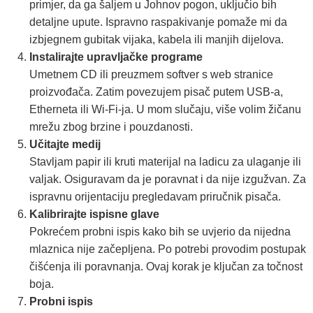
primjer, da ga šaljem u Johnov pogon, uključio bih
detaljne upute. Ispravno raspakivanje pomaže mi da
izbjegnem gubitak vijaka, kabela ili manjih dijelova.
Instalirajte upravljačke programe
Umetnem CD ili preuzmem softver s web stranice
proizvođača. Zatim povezujem pisač putem USB-a,
Etherneta ili Wi-Fi-ja. U mom slučaju, više volim žičanu
mrežu zbog brzine i pouzdanosti.
Učitajte medij
Stavljam papir ili kruti materijal na ladicu za ulaganje ili
valjak. Osiguravam da je poravnat i da nije izgužvan. Za
ispravnu orijentaciju pregledavam priručnik pisača.
Kalibrirajte ispisne glave
Pokrećem probni ispis kako bih se uvjerio da nijedna
mlaznica nije začepljena. Po potrebi provodim postupak
čišćenja ili poravnanja. Ovaj korak je ključan za točnost
boja.
Probni ispis