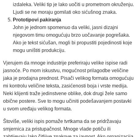
izdaleka. Veliki tip je lako uočiti u prometnom okruženju.
Ljudi se ne moraju gomilati oko sićušnog znaka.
Prototipovi pakiranja
John je jednom spomenuo da veliki, jasni dizajni
njegovom timu omogućuju brzo uočavanje pogrešaka.
Ako je tekst sićušan, mogli bi propustiti pojedinosti koje
mogu uništiti produkciju.
Vjerujem da mnoge industrije preferiraju velike ispise radi
jasnoće. Po mom iskustvu, mogućnost prilagodbe veličine
jaka je prodajna prednost. Pisači velikog formata omogućuju
mi kontrolu veličine teksta, zasićenosti boja i vrste medija.
Neki klijenti traže jedinstvene oblike, dok drugi žele samo
obične postere. Sve to mogu učiniti podešavanjem postavki
u svom uređaju velikog formata.
Štoviše, veliki ispis pomaže tvrtkama da se pridržavaju
smjernica za pristupačnost. Mnoge vlade potiču ili
zahtijevaju lako čitljive znakove za javnost. Ako organizacija