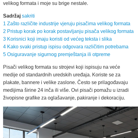
velikog formata i moje su brige nestale.
Sadržaj
sakriti
1
Zašto različite industrije vjeruju pisačima velikog formata
2
Pristup korak po korak postavljanju pisača velikog formata
3
Korisnici koji imaju koristi od većeg teksta i slika
4
Kako svaki pristup ispisu odgovara različitim potrebama
5
Osiguravanje sigurnog premještanja ili otpreme
Pisači velikog formata su strojevi koji ispisuju na veće
medije od standardnih uredskih uređaja. Koriste se za
plakate, bannere i velike zaslone. Često se prilagođavaju
medijima širine 24 inča ili više. Ovi pisači pomažu u izradi
živopisne grafike za oglašavanje, pakiranje i dekoraciju.