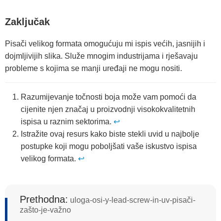
Zaključak
Pisači velikog formata omogućuju mi ispis većih, jasnijih i
dojmljivijih slika. Služe mnogim industrijama i rješavaju
probleme s kojima se manji uređaji ne mogu nositi.
Razumijevanje točnosti boja može vam pomoći da
cijenite njen značaj u proizvodnji visokokvalitetnih
ispisa u raznim sektorima.
↩
Istražite ovaj resurs kako biste stekli uvid u najbolje
postupke koji mogu poboljšati vaše iskustvo ispisa
velikog formata.
↩
Prethodna:
uloga-osi-y-lead-screw-in-uv-pisači-
zašto-je-važno