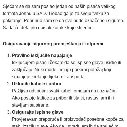
Sjećam se da sam poslao jedan od naših pisača velikog
formata Johnu u SAD. Trebao ga je za svoju tvrtku za
pakiranje. Pobrinuo sam se da sve bude označeno i sigurno.
Sada ću detaljno opisati korake koje slijedim.
Osiguravanje sigurnog premještanja ili otpreme
Pravilno isključite napajanje
Isključujem pisač i čekam da se ispisne glave usidre ili
zaključaju. Neki modeli imaju parkirni položaj koji
smanjuje kretanje tijekom transporta.
Uklonite kabele i pribor
Pažljivo odspojim svaki kabel, omotam ga i označim.
Ako postoje ladice za pribor ili stalci, rastavljam ih i
stavljam sa strane.
Osigurajte ispisne glave
Provjeravam preporuča li proizvođač posebne kopče za
stabilizaciju glave. Ako da, ugrađujem ih da spriječim