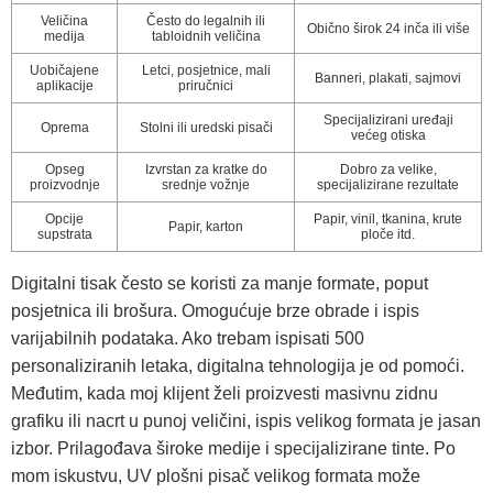
Veličina
Često do legalnih ili
Obično širok 24 inča ili više
medija
tabloidnih veličina
Uobičajene
Letci, posjetnice, mali
Banneri, plakati, sajmovi
aplikacije
priručnici
Specijalizirani uređaji
Oprema
Stolni ili uredski pisači
većeg otiska
Opseg
Izvrstan za kratke do
Dobro za velike,
proizvodnje
srednje vožnje
specijalizirane rezultate
Opcije
Papir, vinil, tkanina, krute
Papir, karton
supstrata
ploče itd.
Digitalni tisak često se koristi za manje formate, poput
posjetnica ili brošura. Omogućuje brze obrade i ispis
varijabilnih podataka. Ako trebam ispisati 500
personaliziranih letaka, digitalna tehnologija je od pomoći.
Međutim, kada moj klijent želi proizvesti masivnu zidnu
grafiku ili nacrt u punoj veličini, ispis velikog formata je jasan
izbor. Prilagođava široke medije i specijalizirane tinte. Po
mom iskustvu, UV plošni pisač velikog formata može