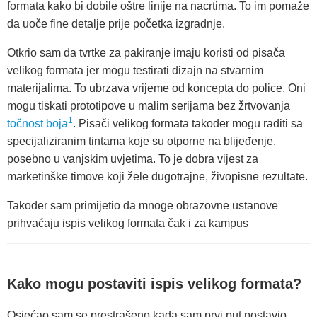
formata kako bi dobile oštre linije na nacrtima. To im pomaže
da uoče fine detalje prije početka izgradnje.
Otkrio sam da tvrtke za pakiranje imaju koristi od pisača
velikog formata jer mogu testirati dizajn na stvarnim
materijalima. To ubrzava vrijeme od koncepta do police. Oni
mogu tiskati prototipove u malim serijama bez žrtvovanja
1
točnost boja
. Pisači velikog formata također mogu raditi sa
specijaliziranim tintama koje su otporne na blijeđenje,
posebno u vanjskim uvjetima. To je dobra vijest za
marketinške timove koji žele dugotrajne, živopisne rezultate.
Također sam primijetio da mnoge obrazovne ustanove
prihvaćaju ispis velikog formata čak i za kampus
Kako mogu postaviti ispis velikog formata?
Osjećao sam se prestrašeno kada sam prvi put postavio