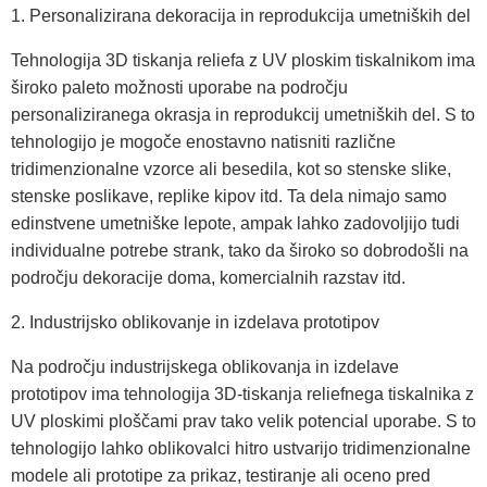
1. Personalizirana dekoracija in reprodukcija umetniških del
Tehnologija 3D tiskanja reliefa z UV ploskim tiskalnikom ima
široko paleto možnosti uporabe na področju
personaliziranega okrasja in reprodukcij umetniških del. S to
tehnologijo je mogoče enostavno natisniti različne
tridimenzionalne vzorce ali besedila, kot so stenske slike,
stenske poslikave, replike kipov itd. Ta dela nimajo samo
edinstvene umetniške lepote, ampak lahko zadovoljijo tudi
individualne potrebe strank, tako da široko so dobrodošli na
področju dekoracije doma, komercialnih razstav itd.
2. Industrijsko oblikovanje in izdelava prototipov
Na področju industrijskega oblikovanja in izdelave
prototipov ima tehnologija 3D-tiskanja reliefnega tiskalnika z
UV ploskimi ploščami prav tako velik potencial uporabe. S to
tehnologijo lahko oblikovalci hitro ustvarijo tridimenzionalne
modele ali prototipe za prikaz, testiranje ali oceno pred