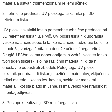
materiala ustvari tridimenzionalni reliefni učinek.
2. Tehnične prednosti UV ploskega tiskalnika pri 3D
reliefnem tisku
UV ploski tiskalniki imajo pomembne tehnične prednosti pri
3D reliefnem tiskanju. Prvič, UV ploski tiskalnik uporablja
visoko natančno šobo, ki lahko natančno nadzoruje količino
in položaj vbrizga črnila, da doseže učinek finega reliefa.
Drugič, UV-črnilo ima dober oprijem in vzdržljivost ter lahko
tvori trden tiskarski sloj na različnih materialih, ki ga ni
enostavno odpasti ali zbledeti. Poleg tega UV ploski
tiskalnik podpira tudi tiskanje različnih materialov, vključno s
trdimi materiali, kot so les, kovina, steklo, ter mehkimi
materiali, kot sta blago in usnje, ki ima veliko vsestranskost
in prilagodljivost.
3. Postopek realizacije 3D reliefnega tiska