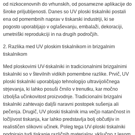
od nizkocenovnih do vrhunskih, od posamezne aplikacije do
široke priljubljenosti. Danes so UV ploski tiskalniki postali
ena od pomembnih naprav v tiskarski industriji, ki se
pogosto uporabljajo v oglaševanju, embalaži, dekoraciji,
umetniški reprodukciji in na drugih področjih.
2. Razlika med UV ploskim tiskalnikom in brizgalnim
tiskalnikom
Med ploskovimi UV-tiskalniki in tradicionalnimi brizgalnimi
tiskalniki so v številnih vidikih pomembne razlike. Prvič, UV
ploski tiskalniki uporabljajo tehnologijo ultravijoličnega
strjevanja, ki lahko posuši črnilo v trenutku, kar močno
izboljša učinkovitost proizvodnje. Tradicionalni brizgalni
tiskalniki zahtevajo daljši naravni postopek sušenja ali
pečenja. Drugič, UV ploski tiskalnik ima večjo natančnost in
ločljivost tiskanja, kar lahko predstavlja bolj občutljiv in
realističen slikovni učinek. Poleg tega UV-ploski tiskalniki
podpirajo tudi tiskanje različnih materialov, vključno z lesom,