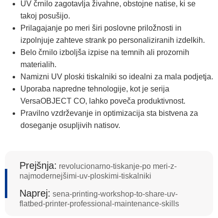
UV črnilo zagotavlja živahne, obstojne natise, ki se
takoj posušijo.
Prilagajanje po meri širi poslovne priložnosti in
izpolnjuje zahteve strank po personaliziranih izdelkih.
Belo črnilo izboljša izpise na temnih ali prozornih
materialih.
Namizni UV ploski tiskalniki so idealni za mala podjetja.
Uporaba napredne tehnologije, kot je serija
VersaOBJECT CO, lahko poveča produktivnost.
Pravilno vzdrževanje in optimizacija sta bistvena za
doseganje osupljivih natisov.
Prejšnja:
revolucionarno-tiskanje-po meri-z-
najmodernejšimi-uv-ploskimi-tiskalniki
Naprej:
sena-printing-workshop-to-share-uv-
flatbed-printer-professional-maintenance-skills