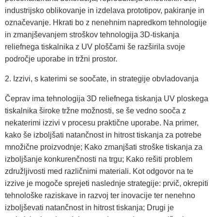
industrijsko oblikovanje in izdelava prototipov, pakiranje in
označevanje. Hkrati bo z nenehnim napredkom tehnologije
in zmanjševanjem stroškov tehnologija 3D-tiskanja
reliefnega tiskalnika z UV ploščami še razširila svoje
področje uporabe in tržni prostor.
2. Izzivi, s katerimi se soočate, in strategije obvladovanja
Čeprav ima tehnologija 3D reliefnega tiskanja UV ploskega
tiskalnika široke tržne možnosti, se še vedno sooča z
nekaterimi izzivi v procesu praktične uporabe. Na primer,
kako še izboljšati natančnost in hitrost tiskanja za potrebe
množične proizvodnje; Kako zmanjšati stroške tiskanja za
izboljšanje konkurenčnosti na trgu; Kako rešiti problem
združljivosti med različnimi materiali. Kot odgovor na te
izzive je mogoče sprejeti naslednje strategije: prvič, okrepiti
tehnološke raziskave in razvoj ter inovacije ter nenehno
izboljševati natančnost in hitrost tiskanja; Drugi je