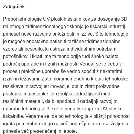
Zaključek
Preboj tehnologije UV ploskih tiskalnikov za doseganje 3D
reliefnega tridimenzionalnega tiskanja je tiskarski industriji
prinesel nove razvojne priložnosti in izzive. S to tehnologijo
je mogoče enostavno natisniti različne tridimenzionalne
vzorce ali besedilo, ki ustreza individualnim potrebam
potrošnikov. Hkrati ima ta tehnologija tudi široko paleto
področij uporabe in tržnih možnosti. Vendar se je treba v
procesu praktične uporabe še vedno soočiti z nekaterimi
izzivi in težavami. Zato moramo nenehno krepiti tehnološke
raziskave in razvoj ter inovacije, optimizirati proizvodne
postopke in postopke ter izboljšati združljivost med
različnimi materiali, da bi spodbudili nadaljnji razvoj in
uporabo tehnologije 3D reliefnega tiskanja za UV ploske
tiskalnike. Verjame se, da bo tehnologija v bližnji prihodnosti
igrala pomembno vlogo na več področjih in v naša življenja
prinesla več presenečenj in lepote.