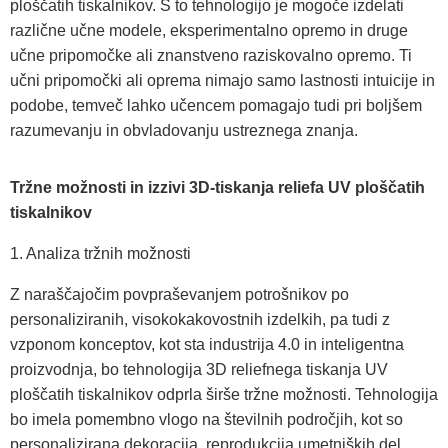
ploščatih tiskalnikov. S to tehnologijo je mogoče izdelati
različne učne modele, eksperimentalno opremo in druge
učne pripomočke ali znanstveno raziskovalno opremo. Ti
učni pripomočki ali oprema nimajo samo lastnosti intuicije in
podobe, temveč lahko učencem pomagajo tudi pri boljšem
razumevanju in obvladovanju ustreznega znanja.
Tržne možnosti in izzivi 3D-tiskanja reliefa UV ploščatih
tiskalnikov
1. Analiza tržnih možnosti
Z naraščajočim povpraševanjem potrošnikov po
personaliziranih, visokokakovostnih izdelkih, pa tudi z
vzponom konceptov, kot sta industrija 4.0 in inteligentna
proizvodnja, bo tehnologija 3D reliefnega tiskanja UV
ploščatih tiskalnikov odprla širše tržne možnosti. Tehnologija
bo imela pomembno vlogo na številnih področjih, kot so
personalizirana dekoracija, reprodukcija umetniških del,