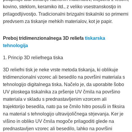
kovino, steklom, keramiko itd., z veliko vsestranskostjo in
prilagodljivostjo. Tradicionalni brizgalni tiskalniki so primerni
predvsem za tiskanje mehkih materialov, kot je papir.
Preboj tridimenzionalnega 3D reliefa
tiskarska
tehnologija
1. Princip 3D reliefnega tiska
3D reliefni tisk je neke vrste metoda tiskanja, ki oblikuje
tridimenzionalni vzorec ali besedilo na površini materiala s
tehnologijo digitalnega tiska. Načelo je, da uporabite šobo
UV ploskega tiskalnika za pršenje UV črnila na površino
materiala v skladu s prednastavljenim vzorcem ali
trajektorijo besedila, nato pa se črnilo hitro posuši in fiksira
na material s tehnologijo ultravijoličnega strjevanja. Ker je
višino in obliko UV črnila mogoče prilagoditi glede na
prednastavljen vzorec ali besedilo, lahko na površini