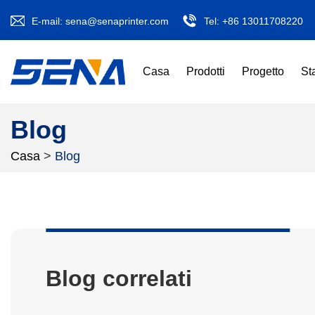
E-mail:
sena@senaprinter.com
Tel:
+86 13011708220
Casa
Prodotti
Progetto
St
Blog
Casa
>
Blog
Blog correlati