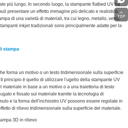
ale più lungo. In secondo luogo, la stampante flatbed UV ha
uò presentare un effetto immagine più delicato e realistico.
pa di una varietà di materiali, tra cui legno, metallo, vetro,
 stampanti inkjet tradizionali sono principalmente adatte per la
di stampa
he forma un motivo o un testo tridimensionale sulla superficie
Il principio è quello di utilizzare l'ugello della stampante UV
l materiale in base a un motivo o a una traiettoria di testo
ugato e fissato sul materiale tramite la tecnologia di
umulo e la forma dell'inchiostro UV possono essere regolate in
fetto di rilievo tridimensionale sulla superficie del materiale.
tampa 3D in rilievo