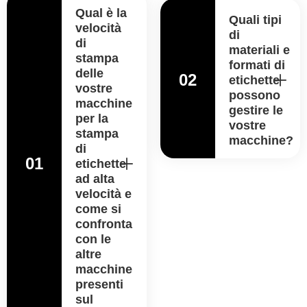
Qual è la
Quali tipi
velocità
di
di
materiali e
stampa
formati di
delle
02
etichette
vostre
possono
macchine
gestire le
per la
vostre
stampa
macchine?
di
01
etichette
ad alta
velocità e
come si
confronta
con le
altre
macchine
presenti
sul