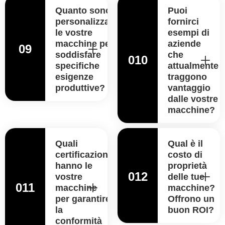
Quanto sono
Puoi
personalizzabili
fornirci
le vostre
esempi di
macchine per
aziende
09
soddisfare
che
010
specifiche
attualmente
esigenze
traggono
produttive?
vantaggio
dalle vostre
macchine?
Quali
Qual è il
certificazioni
costo di
hanno le
proprietà
012
vostre
delle tue
011
macchine
macchine?
per garantire
Offrono un
la
buon ROI?
conformità