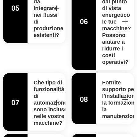
da
dal punto
05
integrare
di vista
nei flussi
energetico
06
di
le tue
produzione
macchine?
esistenti?
Possono
aiutare a
ridurre i
costi
operativi?
Che tipo di
Fornite
funzionalità
supporto per
di
l'installazion
08
07
automazione
la formazione
sono incluse
la
nelle vostre
manutenzion
macchine?