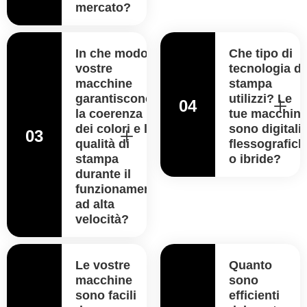
mercato?
In che modo le
Che tipo di
vostre
tecnologia di
macchine
stampa
garantiscono
utilizzi? Le
04
la coerenza
tue macchin
dei colori e la
sono digitali,
03
qualità di
flessografich
stampa
o ibride?
durante il
funzionamento
ad alta
velocità?
Le vostre
Quanto
macchine
sono
sono facili
efficienti