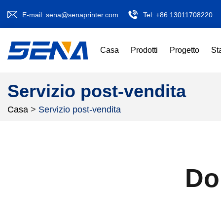
E-mail:
sena@senaprinter.com
Tel:
+86 13011708220
Casa
Prodotti
Progetto
St
Servizio post-vendita
Casa
>
Servizio post-vendita
Do