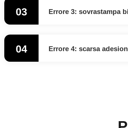
03
Errore 3: sovrastampa b
04
Errore 4: scarsa adesion
P