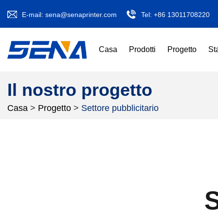
E-mail:
sena@senaprinter.com
Tel:
+86 13011708220
Casa
Prodotti
Progetto
St
Il nostro progetto
Casa
>
Progetto
>
Settore pubblicitario
S