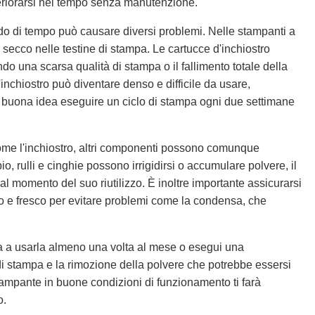
riorarsi nel tempo senza manutenzione.
do di tempo può causare diversi problemi. Nelle stampanti a
o secco nelle testine di stampa. Le cartucce d'inchiostro
do una scarsa qualità di stampa o il fallimento totale della
inchiostro può diventare denso e difficile da usare,
na buona idea eseguire un ciclo di stampa ogni due settimane
come l'inchiostro, altri componenti possono comunque
, rulli e cinghie possono irrigidirsi o accumulare polvere, il
 momento del suo riutilizzo. È inoltre importante assicurarsi
o e fresco per evitare problemi come la condensa, che
a a usarla almeno una volta al mese o esegui una
di stampa e la rimozione della polvere che potrebbe essersi
ampante in buone condizioni di funzionamento ti farà
o.