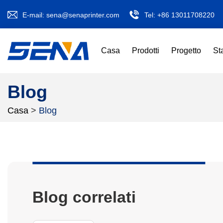
E-mail:
sena@senaprinter.com
Tel:
+86 13011708220
Casa
Prodotti
Progetto
St
Blog
Casa
>
Blog
Blog correlati