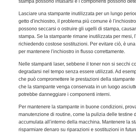
stampa possono intasarsi e i componenti possono dete
Lasciare una stampante inutilizzata per un lungo perio
getto d'inchiostro, il problema più comune è l'inchiostr
possono seccarsi o ostruire gli ugelli di stampa, causan
stampa. Se la stampante rimane inutilizzata per mesi, l'
richiedendo costose sostituzioni. Per evitare ciò, è u
per mantenere l'inchiostro in flusso correttamente.
Nelle stampanti laser, sebbene il toner non si secchi 
degradarsi nel tempo senza essere utilizzati. Ad esempio
che può compromettere le prestazioni della stampante al
che la stampante venga conservata in un luogo asciutt
potrebbe danneggiare i componenti interni.
Per mantenere la stampante in buone condizioni, prov
manutenzione di routine, come la pulizia delle testine 
accumulata all'interno della macchina. Mantenere la st
risparmiare denaro su riparazioni e sostituzioni in futur